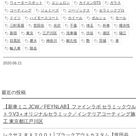
ウォータースポット
エシュロン
カイエンGTS
ガラス
コーティング
ジェミーズ
ジーゾックス
セラミックプロ
ドイツ
ハイモースコート
ホイール
ポルシェ
モール
三軒茶屋
世田谷
光沢
千葉
埼玉
外車
撥水性
新宿
東京
江戸川区
洗車傷
渋谷
港区
瑞江
目黒区
磨き
神奈川
耐久性
艶
茨城
車
輸入車
除去
2020.06.21
最近の投稿
【新車ミニ JCW／FEYNLAB】ファインラボ セラミックウル
トラV3＋オリジナルセラミック／インテリアコーティング施
工 東京都江戸川区
レクサス ＲＸ２００ｔ│ブラックアウトカスタム【世田谷