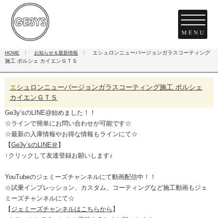
エシュロンニューバージョンガラスコーティング
HOME
〉
お知らせ＆最新情報
〉
施工 ポルシェ カイエンＧＴＳ
エシュロンニューバージョンガラスコーティング施工 ポルシェ
カイエンＧＴＳ
Ge3y’sのLINE@始めました！！
☆ラインで簡単にお問い合わせが可能です☆
☆最新の入庫情報やお得な情報もラインにて☆
【
Ge3y’sのLINE＠
】
↑クリックして友達登録お願いします♪
YouTubeのジェミーズチャンネルにて動画配信中！！
☆試乗インプレッション、カスタム、コーティングなど施工動画もジェ
ミーズチャンネルにて☆
【
ジェミーズチャンネルはこちらから
】