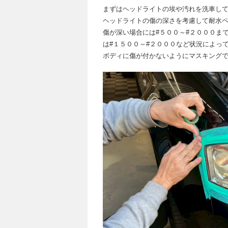
まずはヘッドライトの埃や汚れを洗車し
ヘッドライトの傷の深さを考慮して耐水
傷が深い場合には
#
５００～
#
２０００ま
は
#
１５００～
#
２０００など状況によっ
ボディに傷が付かないようにマスキング