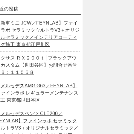
近の投稿
新車ミニ JCW／FEYNLAB】ファイ
ンラボ セラミックウルトラV3＋オリジ
ナルセラミック／インテリアコーティ
ング施工 東京都江戸川区
レクサス ＲＸ２００ｔ│ブラックアウ
トカスタム【世田谷区】お問合せ番号
ＳＢ：１１５５８
メルセデスAMG G63／FEYNLAB】
ファインラボ レギュラーメンテナンス
施工 東京都世田谷区
メルセデスベンツ CLE200／
EYNLAB】ファインラボ セラミック
ウルトラV3＋オリジナルセラミック／