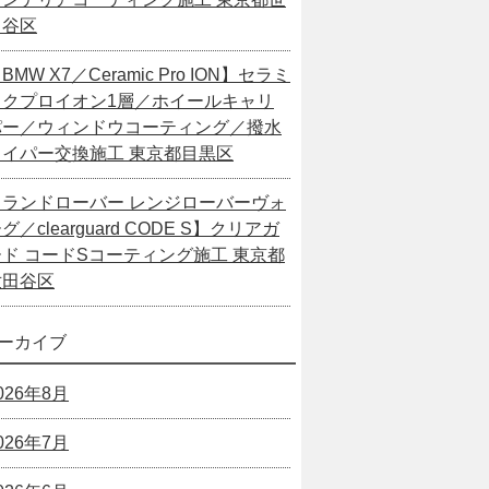
田谷区
BMW X7／Ceramic Pro ION】セラミ
ックプロイオン1層／ホイールキャリ
パー／ウィンドウコーティング／撥水
ワイパー交換施工 東京都目黒区
【ランドローバー レンジローバーヴォ
グ／clearguard CODE S】クリアガ
ード コードSコーティング施工 東京都
世田谷区
ーカイブ
026年8月
026年7月