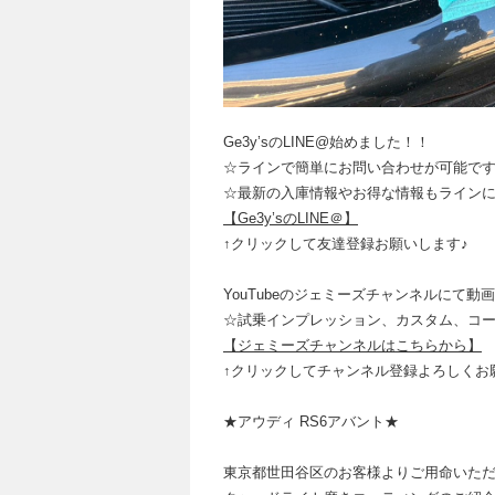
Ge3y’sのLINE@始めました！！
☆ラインで簡単にお問い合わせが可能で
☆最新の入庫情報やお得な情報もライン
【Ge3y’sのLINE＠】
↑クリックして友達登録お願いします♪
YouTubeのジェミーズチャンネルにて動
☆試乗インプレッション、カスタム、コ
【ジェミーズチャンネルはこちらから】
↑クリックしてチャンネル登録よろしくお
★アウディ RS6アバント★
東京都世田谷区のお客様よりご用命いた