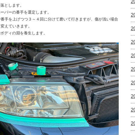
2
て落とします。
ペーパーの番手を選定します。
2
で番手を上げつつ３～４回に分けて磨いて行きますが、傷が浅い場合
て変えていきます。
2
でボディの淵を養生します。
2
2
2
2
2
2
2