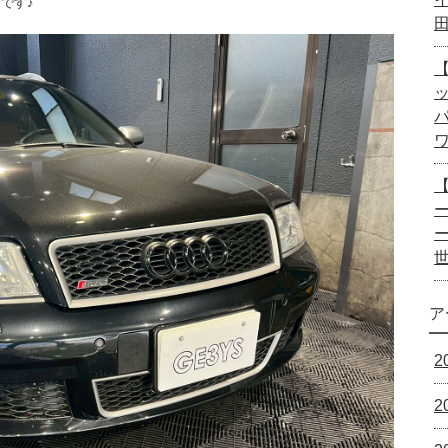
です♪
【
ー
ア
2
2