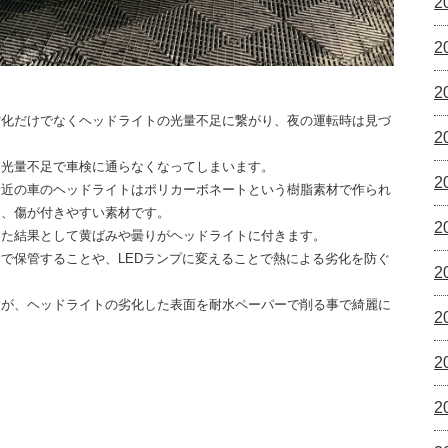
2
2
2
劣化だけでなくヘッドライトの光量不足に繋がり、夜の運転時は見づ
2
と光量不足で車検に通らなくなってしまいます。
2
最近の車のヘッドライトはポリカーボネートという樹脂素材で作られ
く、傷が付きやすい素材です。
2
けた結果として黄ばみや曇りがヘッドライトに付きます。
陰で保管することや、
LED
ランプに変えることで熱による劣化を防ぐ
2
すが、ヘッドライトの劣化した表面を耐水ペーパーで削る事で綺麗に
2
2
2