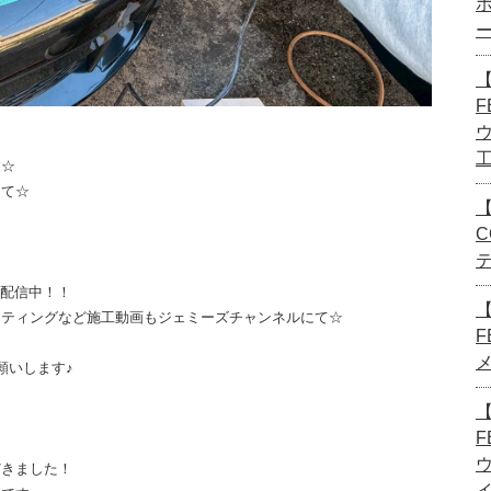
【
F
す☆
にて☆
【
C
画配信中！！
ーティングなど施工動画もジェミーズチャンネルにて☆
F
願いします♪
【
F
だきました！