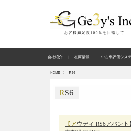
お客様満足度100％を目指して
会社紹介
在庫情報
中古車評価シス
HOME
〉
RS6
RS6
【アウディ RS6アバント】ヘッドライト磨きコーティング施工 東