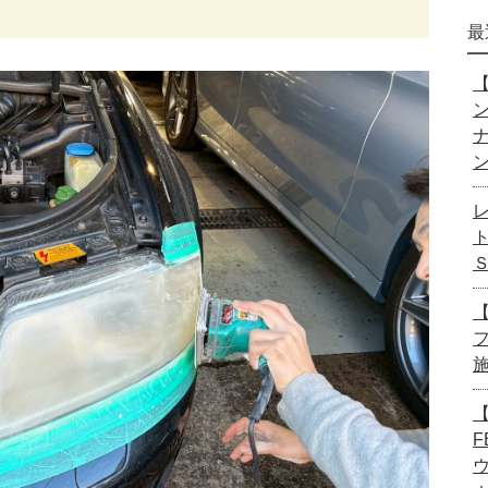
最
【
【
【
F