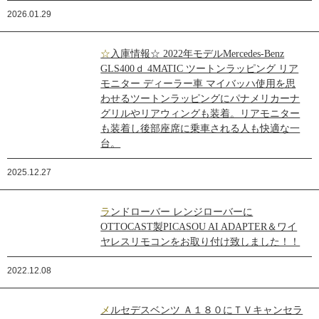
2026.01.29
☆入庫情報☆ 2022年モデルMercedes-Benz
GLS400ｄ 4MATIC ツートンラッピング リア
モニター ディーラー車 マイバッハ使用を思
わせるツートンラッピングにパナメリカーナ
グリルやリアウィングも装着。リアモニター
も装着し後部座席に乗車される人も快適な一
台。
2025.12.27
ランドローバー レンジローバーに
OTTOCAST製PICASOU AI ADAPTER＆ワイ
ヤレスリモコンをお取り付け致しました！！
2022.12.08
メルセデスベンツ Ａ１８０にＴＶキャンセラ