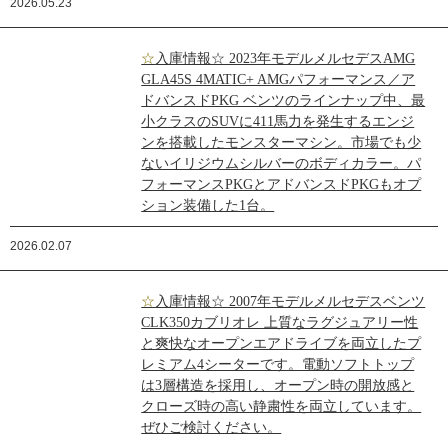
2026.05.23
☆入庫情報☆ 2023年モデルメルセデスAMG
GLA45S 4MATIC+ AMGパフォーマンス／ア
ドバンスドPKG ベンツのラインナップ中、最
小クラスのSUVに411馬力を発生するエンジ
ンを搭載したモンスターマシン。市場でも少
ないイリジウムシルバーのボディカラー。パ
フォーマンスPKGとアドバンスドPKGもオプ
ション装備した1台。
2026.02.07
☆入庫情報☆ 2007年モデルメルセデスベンツ
CLK350カブリオレ 上質なラグジュアリー性
と爽快なオープンエアドライブを両立したプ
レミアム4シーターです。電動ソフトトップ
は3層構造を採用し、オープン時の開放感と
クローズ時の高い静粛性を両立しています。
ぜひご検討ください。