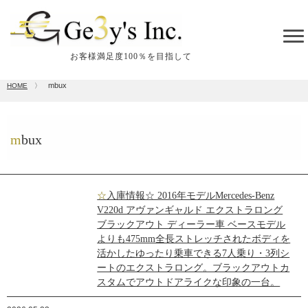
tog
me
お客様満足度100％を目指して
mbux
HOME
〉
mbux
☆入庫情報☆ 2016年モデルMercedes-Benz
V220d アヴァンギャルド エクストラロング
ブラックアウト ディーラー車 ベースモデル
よりも475mm全長ストレッチされたボディを
活かしたゆったり乗車できる7人乗り・3列シ
ートのエクストラロング。ブラックアウトカ
スタムでアウトドアライクな印象の一台。