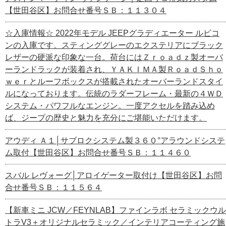
【世田谷区】お問合せ番号ＳＢ：１１３０４
☆入庫情報☆ 2022年モデル JEEPグラディエーター ルビコ
ンの入庫です。スティンググレーのエクステリアにブラック
レザーの硬派な印象な一台。荷台にはＺｒｏａｄｚ製オーバ
ーランドラックが装着され、ＹＡＫＩＭＡ製ＲｏａｄＳｈｏ
ｗｅｒとルーフボックスが搭載されたオーバーランドスタイ
ルになっております。伝統のラダーフレーム・最新の４ＷＤ
システム・パワフルなエンジン。一度アクセルを踏み込め
ば、ジープの歴史と魅力を充分にご堪能いただけます。
アウディ Ａ１│サブロクシステム製３６０°アラウンドシステ
ム取付【世田谷区】お問合せ番号ＳＢ：１１４６０
スバル レヴォーグ│アロイゲーター取付け【世田谷区】お問
合せ番号ＳＢ：１１５６４
【新車ミニ JCW／FEYNLAB】ファインラボ セラミックウル
トラV3＋オリジナルセラミック／インテリアコーティング施