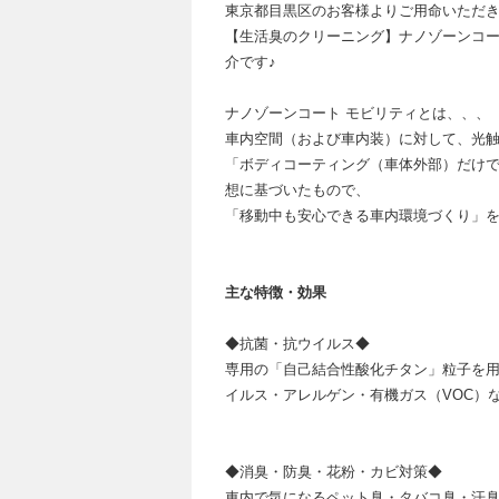
東京都目黒区のお客様よりご用命いただ
【生活臭のクリーニング】ナノゾーンコー
介です♪
ナノゾーンコート モビリティとは、、、
車内空間（および車内装）に対して、光触
「ボディコーティング（車体外部）だけで
想に基づいたもので、
「移動中も安心できる車内環境づくり」を目
主な特徴・効果
◆抗菌・抗ウイルス◆
専用の「自己結合性酸化チタン」粒子を
イルス・アレルゲン・有機ガス（VOC）
◆消臭・防臭・花粉・カビ対策◆
車内で気になるペット臭・タバコ臭・汗