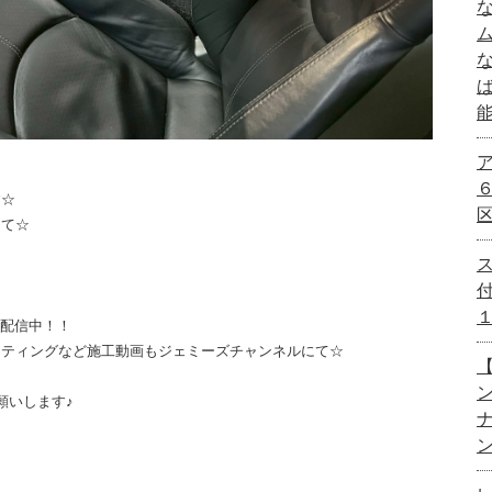
す☆
にて☆
画配信中！！
ーティングなど施工動画もジェミーズチャンネルにて☆
【
願いします♪