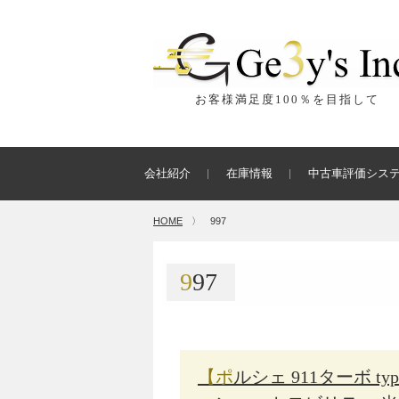
お客様満足度100％を目指して
会社紹介
在庫情報
中古車評価シス
HOME
〉
997
997
【ポルシェ 911ターボ type997／nanozone coat MOBILITY】ナノゾ