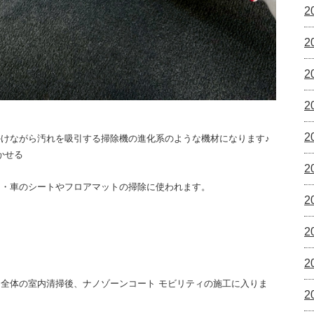
2
2
2
2
2
けながら汚れを吸引する掃除機の進化系のような機材になります♪
かせる
2
ァ・車のシートやフロアマットの掃除に使われます。
2
2
2
全体の室内清掃後、ナノゾーンコート モビリティの施工に入りま
2