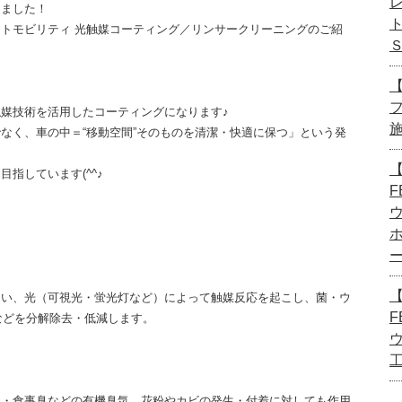
きました！
トモビリティ 光触媒コーティング／リンサークリーニングのご紹
【
媒技術を活用したコーティングになります♪
なく、車の中＝“移動空間”そのものを清潔・快適に保つ」という発
【
指しています(^^♪
F
【
用い、光（可視光・蛍光灯など）によって触媒反応を起こし、菌・ウ
F
などを分解除去・低減します。
臭・食事臭などの有機臭気、花粉やカビの発生・付着に対しても作用