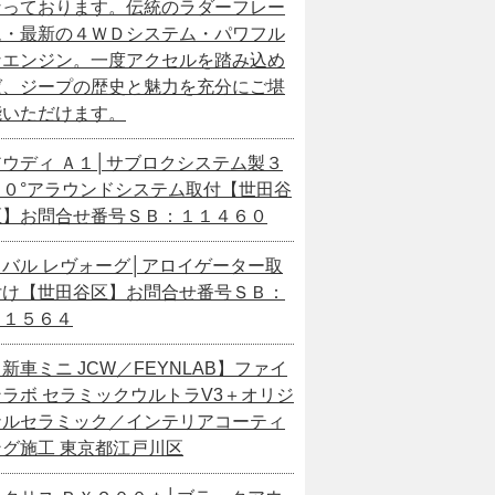
なっております。伝統のラダーフレー
ム・最新の４ＷＤシステム・パワフル
なエンジン。一度アクセルを踏み込め
ば、ジープの歴史と魅力を充分にご堪
能いただけます。
アウディ Ａ１│サブロクシステム製３
６０°アラウンドシステム取付【世田谷
区】お問合せ番号ＳＢ：１１４６０
スバル レヴォーグ│アロイゲーター取
付け【世田谷区】お問合せ番号ＳＢ：
１１５６４
新車ミニ JCW／FEYNLAB】ファイ
ンラボ セラミックウルトラV3＋オリジ
ナルセラミック／インテリアコーティ
ング施工 東京都江戸川区