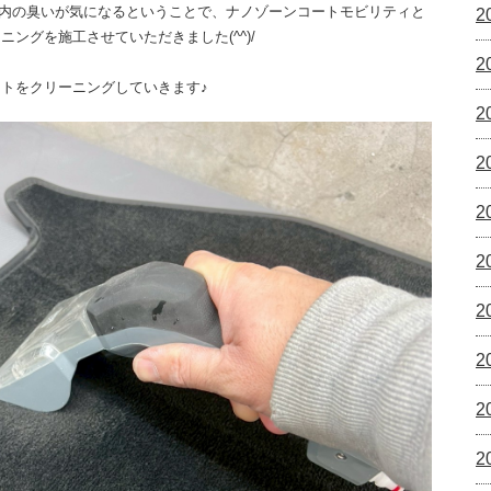
7は、車内の臭いが気になるということで、ナノゾーンコートモビリティと
2
ングを施工させていただきました(^^)/
2
トをクリーニングしていきます♪
2
2
2
2
2
2
2
2