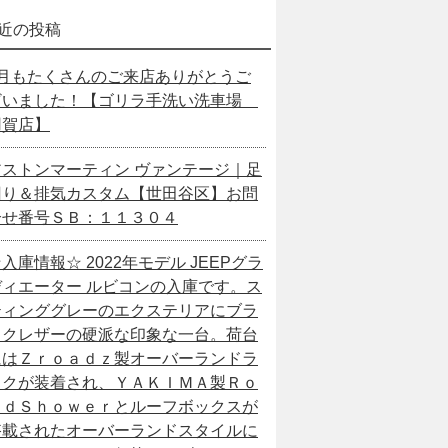
近の投稿
7月もたくさんのご来店ありがとうご
ざいました！【ゴリラ手洗い洗車場
用賀店】
アストンマーティン ヴァンテージ｜足
回り＆排気カスタム【世田谷区】お問
合せ番号ＳＢ：１１３０４
入庫情報☆ 2022年モデル JEEPグラ
ディエーター ルビコンの入庫です。ス
ティンググレーのエクステリアにブラ
ックレザーの硬派な印象な一台。荷台
にはＺｒｏａｄｚ製オーバーランドラ
ックが装着され、ＹＡＫＩＭＡ製Ｒｏ
ａｄＳｈｏｗｅｒとルーフボックスが
搭載されたオーバーランドスタイルに