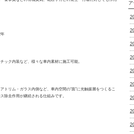
ア
2
2
2年
2
2
スチック内装など、様々な車内素材に施工可能。
2
2
アトリム・ガラス内側など、車内空間の“面”に光触媒層をつくるこ
ルス除去作用が継続される仕組みです。
2
2
2