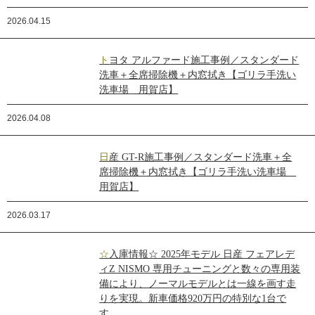
2026.04.15
トヨタ アルファード施工事例／スタンダード
洗車＋全席掃除機＋内窓拭き【ゴリラ手洗い
洗車場 用賀店】
2026.04.08
日産 GT-R施工事例／スタンダード洗車＋全
席掃除機＋内窓拭き【ゴリラ手洗い洗車場
用賀店】
2026.03.17
☆入庫情報☆ 2025年モデル 日産 フェアレデ
ィZ NISMO 専用チューニングと数々の専用装
備により、ノーマルモデルとは一線を画す走
りを実現。新車価格920万円の特別な1台で
す。