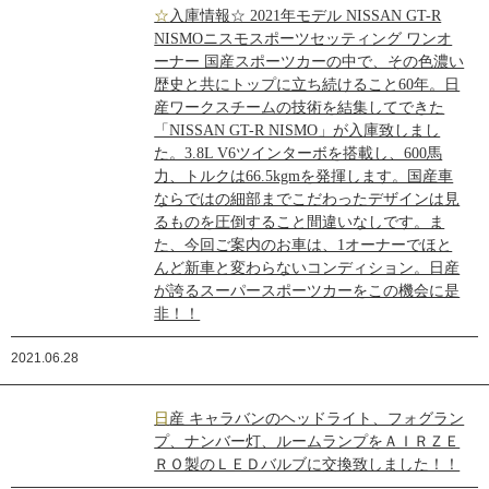
☆入庫情報☆ 2021年モデル NISSAN GT-R
NISMOニスモスポーツセッティング ワンオ
ーナー 国産スポーツカーの中で、その色濃い
歴史と共にトップに立ち続けること60年。日
産ワークスチームの技術を結集してできた
「NISSAN GT-R NISMO」が入庫致しまし
た。3.8L V6ツインターボを搭載し、600馬
力、トルクは66.5kgmを発揮します。国産車
ならではの細部までこだわったデザインは見
るものを圧倒すること間違いなしです。ま
た、今回ご案内のお車は、1オーナーでほと
んど新車と変わらないコンディション。日産
が誇るスーパースポーツカーをこの機会に是
非！！
2021.06.28
日産 キャラバンのヘッドライト、フォグラン
プ、ナンバー灯、ルームランプをＡＩＲＺＥ
ＲＯ製のＬＥＤバルブに交換致しました！！