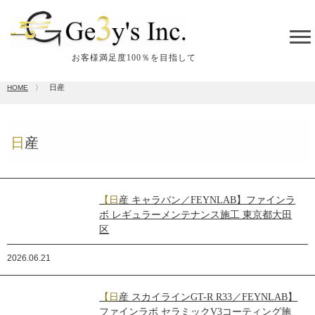
tog
me
お客様満足度100％を目指して
日産
HOME
〉
日産
【日産 キャラバン／FEYNLAB】ファインラ
ボ レギュラーメンテナンス施工 東京都大田
区
2026.06.21
【日産 スカイラインGT-R R33／FEYNLAB】
ファインラボ セラミックV3コーティング施