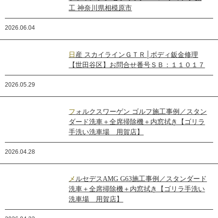
工 神奈川県相模原市
2026.06.04
日産 スカイラインＧＴＲ│ボディ鈑金修理
【世田谷区】お問合せ番号ＳＢ：１１０１７
2026.05.29
フォルクスワーゲン ゴルフ施工事例／スタン
ダード洗車＋全席掃除機＋内窓拭き【ゴリラ
手洗い洗車場 用賀店】
2026.04.28
メルセデスAMG G63施工事例／スタンダード
洗車＋全席掃除機＋内窓拭き【ゴリラ手洗い
洗車場 用賀店】