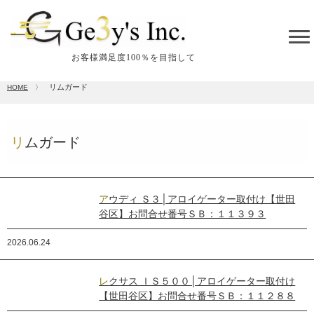
tog
me
お客様満足度100％を目指して
リムガード
HOME
〉
リムガード
アウディ Ｓ３│アロイゲーター取付け【世田
谷区】お問合せ番号ＳＢ：１１３９３
2026.06.24
レクサス ＩＳ５００│アロイゲーター取付け
【世田谷区】お問合せ番号ＳＢ：１１２８８