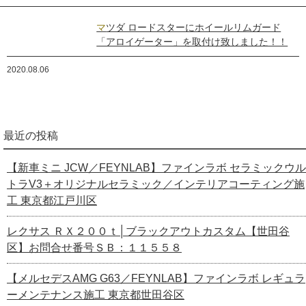
マツダ ロードスターにホイールリムガード
「アロイゲーター」を取付け致しました！！
2020.08.06
最近の投稿
【新車ミニ JCW／FEYNLAB】ファインラボ セラミックウル
トラV3＋オリジナルセラミック／インテリアコーティング施
工 東京都江戸川区
レクサス ＲＸ２００ｔ│ブラックアウトカスタム【世田谷
区】お問合せ番号ＳＢ：１１５５８
【メルセデスAMG G63／FEYNLAB】ファインラボ レギュラ
ーメンテナンス施工 東京都世田谷区