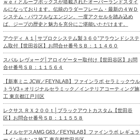
ｗｅｒとルーフボックスが搭載されたオーバーランドスタイ
ルになっております。伝統のラダーフレーム・最新の４ＷＤ
システム・パワフルなエンジン。一度アクセルを踏み込め
ば、ジープの歴史と魅力を充分にご堪能いただけます。
アウディ Ａ１│サブロクシステム製３６０°アラウンドシステ
ム取付【世田谷区】お問合せ番号ＳＢ：１１４６０
スバル レヴォーグ│アロイゲーター取付け【世田谷区】お問
合せ番号ＳＢ：１１５６４
【新車ミニ JCW／FEYNLAB】ファインラボ セラミックウル
トラV3＋オリジナルセラミック／インテリアコーティング施
工 東京都江戸川区
レクサス ＲＸ２００ｔ│ブラックアウトカスタム【世田谷
区】お問合せ番号ＳＢ：１１５５８
【メルセデスAMG G63／FEYNLAB】ファインラボ レギュラ
ーメンテナンス施工 東京都世田谷区