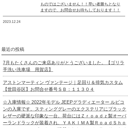
ものではございません！！早い者勝ちとなり
ますので、お問合せお待ちしております！！
2023.12.24
最近の投稿
7月もたくさんのご来店ありがとうございました。【ゴリラ
手洗い洗車場 用賀店】
アストンマーティン ヴァンテージ｜足回り＆排気カスタム
【世田谷区】お問合せ番号ＳＢ：１１３０４
☆入庫情報☆ 2022年モデル JEEPグラディエーター ルビコ
ンの入庫です。スティンググレーのエクステリアにブラック
レザーの硬派な印象な一台。荷台にはＺｒｏａｄｚ製オーバ
ーランドラックが装着され、ＹＡＫＩＭＡ製ＲｏａｄＳｈｏ