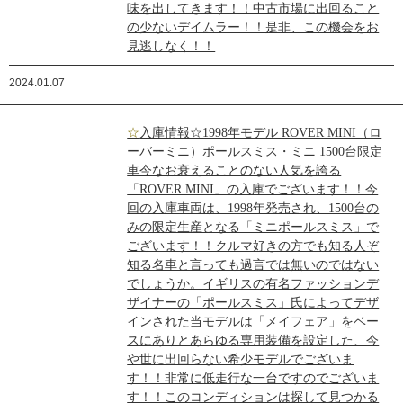
味を出してきます！！中古市場に出回ること
の少ないデイムラー！！是非、この機会をお
見逃しなく！！
2024.01.07
☆入庫情報☆1998年モデル ROVER MINI（ロ
ーバーミニ）ポールスミス・ミニ 1500台限定
車今なお衰えることのない人気を誇る
「ROVER MINI」の入庫でございます！！今
回の入庫車両は、1998年発売され、1500台の
みの限定生産となる「ミニポールスミス」で
ございます！！クルマ好きの方でも知る人ぞ
知る名車と言っても過言では無いのではない
でしょうか。イギリスの有名ファッションデ
ザイナーの「ポールスミス」氏によってデザ
インされた当モデルは「メイフェア」をベー
スにありとあらゆる専用装備を設定した、今
や世に出回らない希少モデルでございま
す！！非常に低走行な一台ですのでございま
す！！このコンディションは探して見つかる