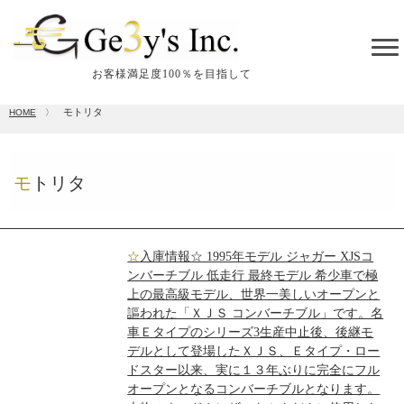
tog
me
お客様満足度100％を目指して
モトリタ
HOME
〉
モトリタ
☆入庫情報☆ 1995年モデル ジャガー XJSコ
ンバーチブル 低走行 最終モデル 希少車で極
上の最高級モデル、世界一美しいオープンと
謳われた「ＸＪＳ コンバーチブル」です。名
車Ｅタイプのシリーズ3生産中止後、後継モ
デルとして登場したＸＪＳ、Ｅタイプ・ロー
ドスター以来、実に１３年ぶりに完全にフル
オープンとなるコンバーチブルとなります。