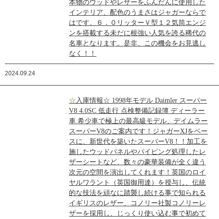
本物のウッドやレザーをふんだんに使用した
インテリア、配色のうまさはジャガーならで
はです。６．０リッターＶ型１２気筒エンジ
ンを搭載する未だに根強い人気を誇る稀代の
名車となります。是非、この機会をお見逃し
なく！！
2024.09.24
☆入庫情報☆ 1998年モデル Daimler スーパー
V8 4.0SC 低走行 点検整備記録簿 ディーラー
車 希少車で極上の最高級モデル、デイムラー
スーパーV8のご案内です！ジャガーXJをベー
スに、新世代を築いたスーパーV8！！加工を
施したウッドパネルやパイピング処理したレ
ザーシートなど、数々の豪華装備が全く違う
次元の空間を演出してくれます！英国のロイ
ヤルワラント（英国御用達）を授与し、伝統
的な技法を頑なに踏襲し続ける事で知られる
イギリスのレザー、コノリー社製コノリーレ
ザーを採用し、じっくり使い込む事で初めて