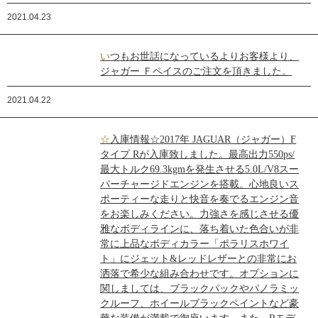
2021.04.23
いつもお世話になっているよりお客様より、
ジャガー Ｆペイスのご注文を頂きました。
2021.04.22
☆入庫情報☆2017年 JAGUAR（ジャガー）F
タイプ Rが入庫致しました。最高出力550ps/
最大トルク69.3kgmを発生させる5.0L/V8スー
パーチャージドエンジンを搭載。心地良いス
ポーティーな走りと快音を奏でるエンジン音
をお楽しみください。力強さを感じさせる優
雅なボディラインに、落ち着いた色合いが非
常に上品なボディカラー「ポラリスホワイ
ト」にジェット&レッドレザーとの非常にお
洒落で希少な組み合わせです。オプションに
関しましては、ブラックパックやパノラミッ
クルーフ、ホイールブラックペイントなど豪