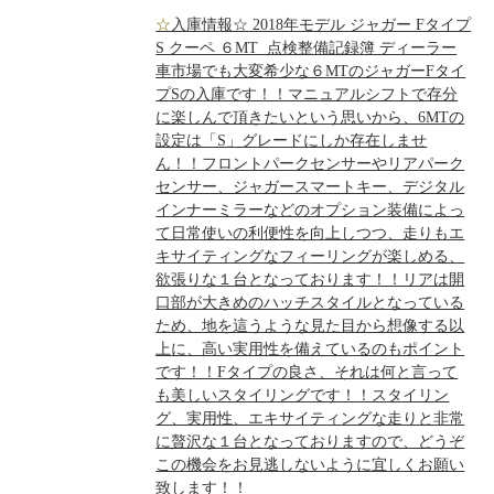
☆入庫情報☆ 2018年モデル ジャガー Fタイプ
S クーペ ６MT 点検整備記録簿 ディーラー
車市場でも大変希少な６MTのジャガーFタイ
プSの入庫です！！マニュアルシフトで存分
に楽しんで頂きたいという思いから、6MTの
設定は「S」グレードにしか存在しませ
ん！！フロントパークセンサーやリアパーク
センサー、ジャガースマートキー、デジタル
インナーミラーなどのオプション装備によっ
て日常使いの利便性を向上しつつ、走りもエ
キサイティングなフィーリングが楽しめる、
欲張りな１台となっております！！リアは開
口部が大きめのハッチスタイルとなっている
ため、地を這うような見た目から想像する以
上に、高い実用性を備えているのもポイント
です！！Fタイプの良さ、それは何と言って
も美しいスタイリングです！！スタイリン
グ、実用性、エキサイティングな走りと非常
に贅沢な１台となっておりますので、どうぞ
この機会をお見逃しないように宜しくお願い
致します！！