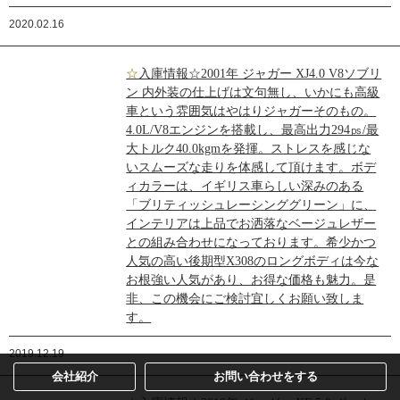
2020.02.16
☆入庫情報☆2001年 ジャガー XJ4.0 V8ソブリ
ン 内外装の仕上げは文句無し、いかにも高級
車という雰囲気はやはりジャガーそのもの。
4.0L/V8エンジンを搭載し、最高出力294㎰/最
大トルク40.0kgmを発揮。ストレスを感じな
いスムーズな走りを体感して頂けます。ボデ
ィカラーは、イギリス車らしい深みのある
「ブリティッシュレーシンググリーン」に、
インテリアは上品でお洒落なベージュレザー
との組み合わせになっております。希少かつ
人気の高い後期型X308のロングボディは今な
お根強い人気があり、お得な価格も魅力。是
非、この機会にご検討宜しくお願い致しま
す。
2019.12.19
会社紹介
お問い合わせをする