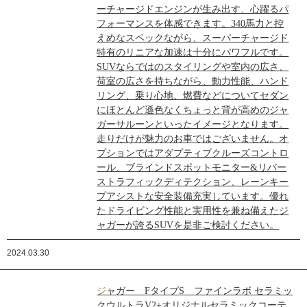
ーチャージドエンジンが生み出す、心躍るパ
フォーマンスを体感できます。340馬力と控
えめなスペックながら、スーパーチャージド
特有のリニアな加速は十分にパワフルです。
SUVならではのスタイリングや室内の広さ、
荷室の広さを持ちながら、動力性能、ハンド
リング、乗り心地、燃費などについてセダン
にほとんど遜色なくちょっと背が高めのジャ
ガーサルーンといったイメージとなります。
走りだけが魅力のお車ではございません。オ
プションではアダプティブクルーズコントロ
ール、ブラインドスポットモニター&リバー
ストラフィックディテクション、レーンキー
プアシストな安全装備充実しています。優れ
たドライビング性能と実用性を兼ね備えたジ
ャガーが誇るSUVを是非ご検討ください。
2024.03.30
ジャガー FタイプS ファインラボ セラミッ
クウルトラV2+オリジナルセラミックコーテ