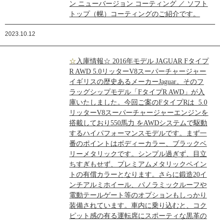
ン ニューバージョン コーティング ／ ソフト
トップ（幌）コーティングのご紹介です。
2023.10.12
☆入庫情報☆ 2016年モデル JAGUAR Fタイプ
R AWD 5.0リッターV8スーパーチャージャー
イギリスの歴史あるメーカーJaguar。そのフ
ラッグシップモデル「FタイプR AWD」が入
庫いたしました。今回ご案のFタイプRは 5.0
リッターV8スーパーチャージャーエンジンを
搭載しており550馬力 をAWDシステムで駆動
するハイパフォーマンスモデルです。まず一
番のポイントはボディーカラー、ブラックベ
リーメタリックです。シンプル過ぎず、目立
ちすぎもせず、プレミアムメタリックペイン
トの有償カラーとなります。さらに鍛造20イ
ンチアルミホイール、パノラミックルーフや
電動テールゲート等のオプションもしっかり
装備されています。車内に乗り込むと、コク
ピット感の有る運転席にスポーティな黒革の