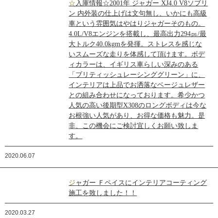
☆入庫情報☆2001年 ジャガー XJ4.0 V8ソブリ
ン 内外装の仕上げは文句無し、いかにも高級
車という雰囲気はやはりジャガーそのもの。
4.0L/V8エンジンを搭載し、最高出力294㎰/最
大トルク40.0kgmを発揮。ストレスを感じな
いスムーズな走りを体感して頂けます。ボデ
ィカラーは、イギリス車らしい深みのある
「ブリティッシュレーシンググリーン」に、
インテリアは上品でお洒落なベージュレザー
との組み合わせになっております。希少かつ
人気の高い後期型X308のロングボディは今な
お根強い人気があり、お得な価格も魅力。是
非、この機会にご検討宜しくお願い致しま
す。
2020.06.07
ジャガー Ｆペイスにインテリアコーティング
施工を致しました！！
2020.03.27