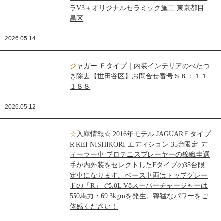
ラV3＋オリジナルセラミック施工 東京都目
黒区
2026.05.14
ジャガー Ｆタイプ｜内装インテリアのべたつ
き除去【世田谷区】お問合せ番号ＳＢ：１１
１８８
2026.05.12
☆入庫情報☆ 2016年モデル JAGUARＦタイプ
R KEI NISHIKORI エディション 35台限定 デ
ィーラー車 プロテニスプレーヤーの錦織圭選
手が内外装をセレクトしたFタイプの35台限
定車になります。ベース車両はトップグレー
ドの「R」で5.0L V8スーパーチャージャーは
550馬力・69.3kgmを発生。獰猛なパワーをご
体感ください！