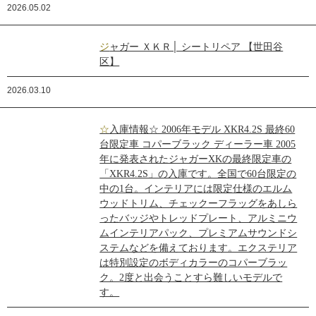
2026.05.02
ジャガー ＸＫＲ│ シートリペア 【世田谷
区】
2026.03.10
☆入庫情報☆ 2006年モデル XKR4.2S 最終60
台限定車 コパーブラック ディーラー車 2005
年に発表されたジャガーXKの最終限定車の
「XKR4.2S」の入庫です。全国で60台限定の
中の1台。インテリアには限定仕様のエルム
ウッドトリム、チェックーフラッグをあしら
ったバッジやトレッドプレート、アルミニウ
ムインテリアパック、プレミアムサウンドシ
ステムなどを備えております。エクステリア
は特別設定のボディカラーのコパーブラッ
ク。2度と出会うことすら難しいモデルで
す。