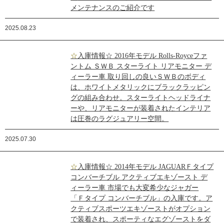
メンテナンスのご紹介です
2025.08.23
☆入庫情報☆ 2016年モデル Rolls-Royceファ
ントム ＳＷＢ スターライト リアモニター デ
ィーラー車 取り回しの良いＳＷＢのボディ
は、ホワイトメタリックにブラックラッピン
グの組み合わせ。スターライトヘッドライナ
ーや、リアモニターが装着されたインテリア
は圧巻のラグジュアリー空間。
2025.07.30
☆入庫情報☆ 2014年モデル JAGUARＦタイプ
コンバーチブル アクティブエキゾースト デ
ィーラー車 市場でも大変希少なジャガー
「Ｆタイプ コンバーチブル」の入庫です。ア
クティブスポーツエキゾーストがオプション
で装着され、スポーティなエグゾーストをダ