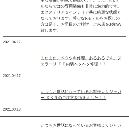
華な装備が満載で御座います。また、Rモデ
ルならではの専用装備も非常に魅力的です。
エクステリア＆インテリア共に綺麗な状態と
なっております。希少なRモデルをお探しの
方は是非、お早目のご検討・ご来店をお勧め
致します。
2021.04.17
またまた、ベタツキ修理。あるあるです。フ
ェラーリ ＦＦ内装ベタベタ修理！！
2021.04.17
いつもお世話になっているお客様よりジャガ
ー ＸＫＲのご注文を頂きました！！
2021.03.18
いつもお世話になっているお客様よりジャガ