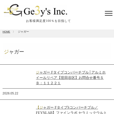
tog
me
お客様満足度100％を目指して
ジャガー
HOME
〉
ジャガー
ジャガー Fタイプコンバーチブル│アルミホ
イールリペア【世田谷区】お問合せ番号Ｓ
Ｂ：１１２２１
2026.05.22
【ジャガー FタイプSコンバーチブル／
FEYNLAB】ファインラボ セラミックウルト