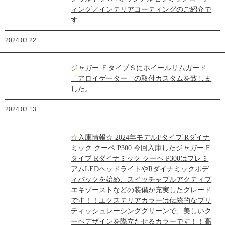
ィング／インテリアコーティングのご紹介で
す
2024.03.22
ジャガー ＦタイプＳにホイールリムガード
「アロイゲーター」の取付カスタムを致しま
した。
2024.03.13
☆入庫情報☆ 2024年モデルFタイプ Rダイナ
ミック クーペ P300 今回入庫したジャガー F
タイプ Rダイナミック クーペ P300はプレミ
アムLEDヘッドライトやRダイナミックボデ
ィパックを始め、スイッチャブルアクティブ
エキゾーストなどの装備が充実したグレード
です！！エクステリアカラーは伝統的なブリ
ティッシュレーシンググリーンで、美しいク
ーペデザインを際立たせるカラーです！！高