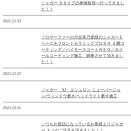
ジャガー Ｓタイプの車検取得へ行ってきまし
た！！
2021.12.23
プロサーファーの川合美乃里様のジャガーＥ
ペースをフロントセラミックプロ９Ｈ ４層コ
ーティング／ハイモースコートＮＥＯ／ホイ
ールコーティング施工、納車させて頂きまし
た！！
2021.12.22
ジャガー XJ エシュロン ニューバージョ
ン/ウィンドウ磨き/ヘッドライト磨き施工
2021.10.31
いつもお世話になっているお客様よりジャガ
ー ＸＪのご注文を頂きました！！