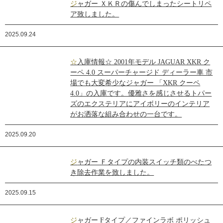
ジャガー ＸＫＲの傷んでしまったシートリペ
ア致しました。
2025.09.24
☆入庫情報☆ 2001年モデル JAGUAR XKR ク
ーペ 4.0 スーパーチャージド ディーラー車 市
場でも大変希少なジャガー 「XKR クーペ
4.0」の入庫です。優雅さを感じさせるトパー
ズのエクステリアにアイボリーのインテリア
がお洒落な組み合わせの一台です。
2025.09.20
ジャガー Ｆタイプの内装スイッチ類のべたつ
き除去作業を致しました。
2025.09.15
ジャガー Fタイプ／ファインラボ ポリッシュ