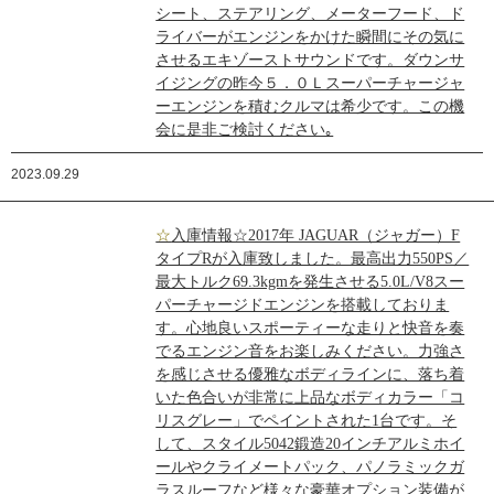
シート、ステアリング、メーターフード、ド
ライバーがエンジンをかけた瞬間にその気に
させるエキゾーストサウンドです。ダウンサ
イジングの昨今５．０Ｌスーパーチャージャ
ーエンジンを積むクルマは希少です。この機
会に是非ご検討ください｡
2023.09.29
☆入庫情報☆2017年 JAGUAR（ジャガー）F
タイプRが入庫致しました。最高出力550PS／
最大トルク69.3kgmを発生させる5.0L/V8スー
パーチャージドエンジンを搭載しておりま
す。心地良いスポーティーな走りと快音を奏
でるエンジン音をお楽しみください。力強さ
を感じさせる優雅なボディラインに、落ち着
いた色合いが非常に上品なボディカラー「コ
リスグレー」でペイントされた1台です。そ
して、スタイル5042鍛造20インチアルミホイ
ールやクライメートパック、パノラミックガ
ラスルーフなど様々な豪華オプション装備が