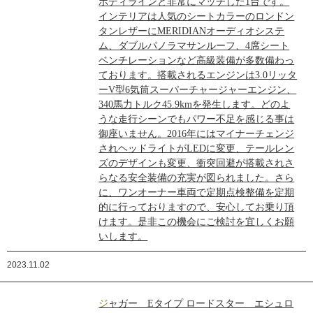
ボディラインと非常にマッチした1台です。
インテリアは人気のシートカラーのロンドン
タンレザーにMERIDIANオーディオシステ
ム、ダブルパノラマサンルーフ、4席シート
ベンチレーションなど高級装備が多数備わっ
ております。搭載されるエンジンは3.0リッタ
ーV型6気筒スーパーチャージャーエンジン、
340馬力トルク45.9kmを発生します。どのよ
うな走行シーンでもパワー不足を感じる事は
御座いません。2016年にはマイナーチェンジ
されヘッドライトがLEDに変更、テールレン
ズのデザインも変更、衝突回避が搭載されさ
らなる安全装備の充実が図られました。さら
に、ワンオーナー車両で定期点検整備を定期
的に行っておりますので、安心してお乗り頂
けます。是非この機会にご検討を宜しくお願
いします。
2023.11.02
ジャガー Eタイプ ロードスター エシュロ