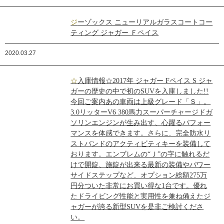
ジーゾックス ニューリアルガラスコートコー
ティング ジャガー Ｆペイス
2020.03.27
☆入庫情報☆2017年 ジャガー Fペイス S ジャ
ガーの歴史の中で初のSUVを入庫しました!!
今回ご案内あの車両は上級グレード「Ｓ」。
3.0リッターV6 380馬力スーパーチャージドガ
ソリンエンジンが生み出す、心躍るパフォー
マンスを体感できます。さらに、完全防水リ
ストバンドのアクティビティキーを装備して
おります。エンブレムの“Ｊ”の字に触れるだ
けで開錠、施錠が出来る最新の装備やパワー
サイドステップなど、オプション総額275万
円分ついた非常にお買い得な1台です。優れ
たドライビング性能と実用性を兼ね備えたジ
ャガーが誇る新型SUVを是非ご検討くださ
い。