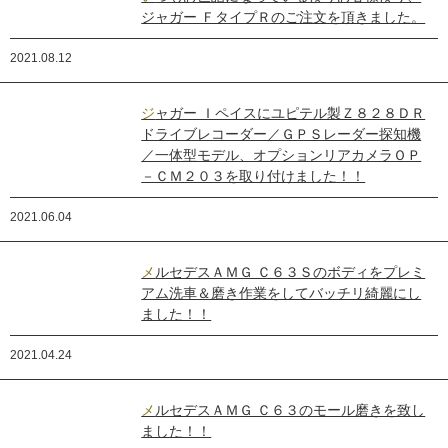
ジャガー ＦタイプＲのご注文を頂きました。
2021.08.12
ジャガー Ｉペイスにユピテル製Ｚ８２８ＤＲ
ドライブレコーダー／ＧＰＳレーダー探知機
／一体型モデル、オプションリアカメラＯＰ
－ＣＭ２０３を取り付けました！！
2021.06.04
メルセデスＡＭＧ Ｃ６３Ｓのボディをプレミ
アム洗車＆磨き作業をしてバッチリ綺麗にし
ました！！
2021.04.24
メルセデスＡＭＧ Ｃ６３のモール磨きを致し
ました！！