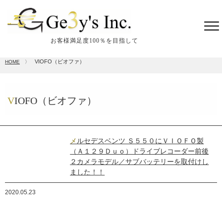
tog
me
お客様満足度100％を目指して
VIOFO（ビオファ）
HOME
〉
VIOFO（ビオファ）
メルセデスベンツ Ｓ５５０にＶＩＯＦＯ製
（Ａ１２９Ｄｕｏ）ドライブレコーダー前後
２カメラモデル／サブバッテリーを取付けし
ました！！
2020.05.23