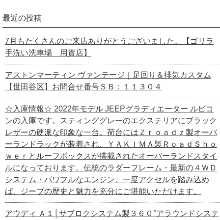
最近の投稿
7月もたくさんのご来店ありがとうございました。【ゴリラ
手洗い洗車場 用賀店】
アストンマーティン ヴァンテージ｜足回り＆排気カスタム
【世田谷区】お問合せ番号ＳＢ：１１３０４
☆入庫情報☆ 2022年モデル JEEPグラディエーター ルビコ
ンの入庫です。スティンググレーのエクステリアにブラック
レザーの硬派な印象な一台。荷台にはＺｒｏａｄｚ製オーバ
ーランドラックが装着され、ＹＡＫＩＭＡ製ＲｏａｄＳｈｏ
ｗｅｒとルーフボックスが搭載されたオーバーランドスタイ
ルになっております。伝統のラダーフレーム・最新の４ＷＤ
システム・パワフルなエンジン。一度アクセルを踏み込め
ば、ジープの歴史と魅力を充分にご堪能いただけます。
アウディ Ａ１│サブロクシステム製３６０°アラウンドシステ