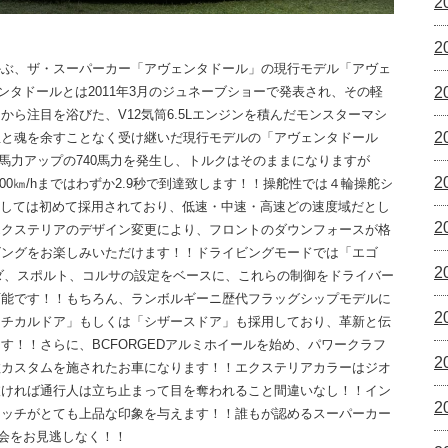
2
2
かぶ、ザ・スーパーカー「アヴェンタドール」の現行モデル「アヴェ
ンタドールとは2011年3月のジュネーブショーで発表され、その軽
2
ら注目を浴びた、V12気筒6.5Lエンジンを積んだモンスターマシ
2
血と魂を余すことなく受け継いだ現行モデルの「アヴェンタドール
0馬力アップの740馬力を発生し、トルクはそのままになりますが
2
、0-100㎞/hまではわずか2.9秒で到達致します！！操舵性では４輪操舵シ
としては初めて採用されており、低速・中速・高速どの速度域だとし
2
エクステリアのデザイン変更により、フロントのダウンフォースが格
ビングをお楽しみいただけます！！ドライビングモードでは「エゴ
2
ダ、スポルト、コルサの設定をベースに、これらの制御をドライバー
可能です！！もちろん、ランボルギーニ歴代フラッグシップモデルに
2
ーチカルドア」もしくは「シザースドア」も採用しており、革新と伝
す！！さらに、BCFORGEDアルミホイールを始め、パワークラフ
2
数カスタムを施されたお車になります！！エクステリアカラーはジオ
抜ければ通行人は立ち止まって目を奪われること間違いなし！！イン
2
テッチがとても上品な印象を与えます！！誰もが認めるスーパーカー
会をお見逃しなく！！