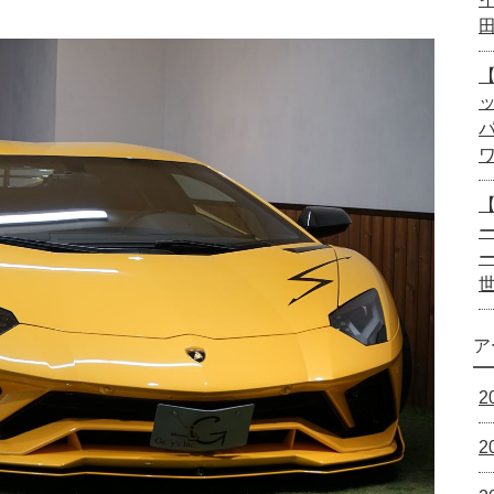
【
ー
ア
2
2