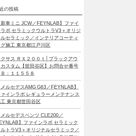
近の投稿
新車ミニ JCW／FEYNLAB】ファイ
ンラボ セラミックウルトラV3＋オリジ
ナルセラミック／インテリアコーティ
ング施工 東京都江戸川区
レクサス ＲＸ２００ｔ│ブラックアウ
トカスタム【世田谷区】お問合せ番号
ＳＢ：１１５５８
メルセデスAMG G63／FEYNLAB】
ファインラボ レギュラーメンテナンス
施工 東京都世田谷区
メルセデスベンツ CLE200／
EYNLAB】ファインラボ セラミック
ウルトラV3＋オリジナルセラミック／