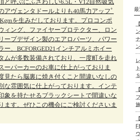
と呼ぶにふさわしい6.5L・V12自然吸気
最
のアヴェンタドールよりも40馬力アッフﾟ
.4Kgmを生みだしております。プロコンポ
【
ウィング、ファイヤープロテクター、ロン
リープデザイン製のエアロパーツ、パワー
ー、BCFORGED21インチアルミホイー
タムが多数装備されており、一度町を走れ
スーパーカーのお車に仕上がっておりま
度見たら脳裏に焼き付くこと間違いなしの
別な雰囲気に仕上がっております。インテ
【
印象を持たせるブラックシートで間違いな
ります。ぜひこの機会にご検討くださいま
【
F