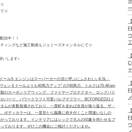
す☆
にて☆
【
F
画配信中！！
ーティングなど施工動画もジェミーズチャンネルにて☆
【
願いします♪
C
タドールS エンジンはスーパーカーの頂と呼ぶにふさわしい6.5L・
ェンタドールよりも40馬力アッフﾟの740馬力、トルクは70.4Kgm
F
ト製のカーボンリアウィング、ファイヤープロテクター、ロングパド
パーツ、パワークラフト可変バルブマフラー、BCFORGED21イ
スタムが多数装備されており、一度町を走れば全員が振り返る、ザ・
【
す。ボディカラーは、一度見たら脳裏に焼き付くこと間違いなしの
F
上がっております。インテリアにはシックで大人の印象を持たせるブ
っております。ぜひこの機会にご検討くださいませ｡