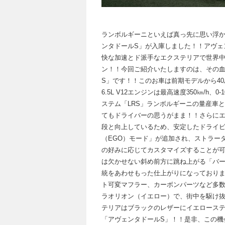
ランボルギーニといえば真っ先に思い浮
ンタドールS」が入庫しました！！アヴェ
快な加速とド派手なエクステリアで世界中か
ン！！今回ご紹介いたしますのは、その
S」です！！このお車は前期モデルから4
6.5L V12エンジンは最高速度350㎞/h
ステム「LRS」ランボルギーニの量産車
てもドライバーの思うがまま！！さらに
段と向上しているため、安定したドライ
（EGO）モード」が追加され、ストラー
の好みに応じてカスタマイズすることが
は欠かせない斜め前方に跳ね上がる「バ
統をあわせもった仕上がりになっておりま
ト可変マフラー、カーボンパーツなど多
ラオリオン（イエロー）で、街中を駆け
テリアはブラックのレザーにイエロース
「アヴェンタドールS」！！是非、この機