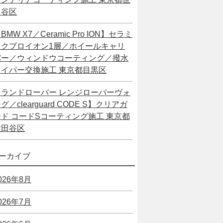
田谷区
BMW X7／Ceramic Pro ION】セラミ
ックプロイオン1層／ホイールキャリ
パー／ウィンドウコーティング／撥水
ワイパー交換施工 東京都目黒区
【ランドローバー レンジローバーヴォ
グ／clearguard CODE S】クリアガ
ード コードSコーティング施工 東京都
世田谷区
ーカイブ
026年8月
026年7月