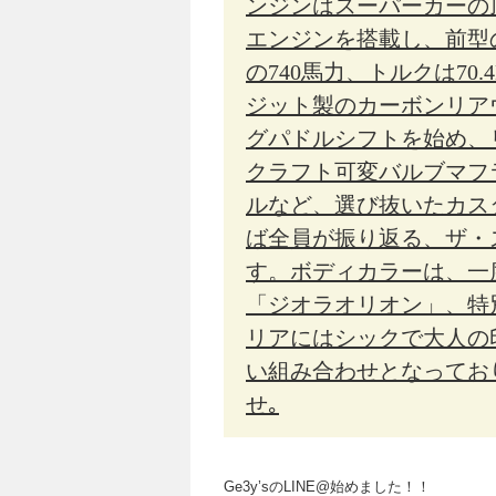
ンジンはスーパーカーの頂
エンジンを搭載し、前型
の740馬力、トルクは70
ジット製のカーボンリア
グパドルシフトを始め、
クラフト可変バルブマフラ
ルなど、選び抜いたカス
ば全員が振り返る、ザ・
す。ボディカラーは、一
「ジオラオリオン」、特
リアにはシックで大人の
い組み合わせとなってお
せ｡
Ge3y’sのLINE@始めました！！