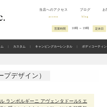
当店へのアクセス
ブログ
お
access
blog
10時 ～ 19時
営業時間
定休日
テム
カスタム
キャンピングカーレンタル
ボディコーティン
N（リープデザイン）