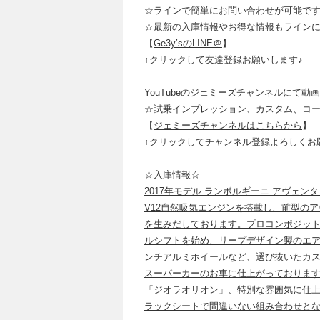
☆ラインで簡単にお問い合わせが可能で
☆最新の入庫情報やお得な情報もライン
【
Ge3y’sのLINE＠
】
↑クリックして友達登録お願いします♪
YouTubeのジェミーズチャンネルにて動
☆試乗インプレッション、カスタム、コ
【
ジェミーズチャンネルはこちらから
】
↑クリックしてチャンネル登録よろしくお
☆入庫情報☆
2017年モデル ランボルギーニ アヴェン
V12自然吸気エンジンを搭載し、前型のアヴ
を生みだしております。プロコンポジッ
ルシフトを始め、リープデザイン製のエアロ
ンチアルミホイールなど、選び抜いたカ
スーパーカーのお車に仕上がっておりま
「ジオラオリオン」、特別な雰囲気に仕
ラックシートで間違いない組み合わせとな