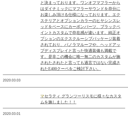
と決まっております。ワンオフマフラーから
はダイナミックにマフラーサウンドを存分に
お楽しみ頂ける仕様になっております。エク
ステリアとオプションカラーのヒヤシンスレ
ッドをベースにカーボンパーツ、ブラックペ
イントカスタムで存在感が違います。純正オ
プションのエクスクルーシブパッケージ装着
されており、パノラマルーフや、ヘッドアッ
プディスプレイと言った快適装備も満載で
す。是非この機会に唯一無二のカスタムが施
されたされたと言っても過言ではない完成さ
れたE400クーペをご検討下さい。
2020.03.03
マセラティ グランツーリスモに様々なカスタ
ムを施しました！！
2020.03.01