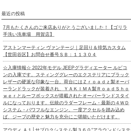
最近の投稿
7月もたくさんのご来店ありがとうございました！【ゴリラ
手洗い洗車場 用賀店】
アストンマーティン ヴァンテージ｜足回り＆排気カスタム
【世田谷区】お問合せ番号ＳＢ：１１３０４
☆入庫情報☆ 2022年モデル JEEPグラディエーター ルビコ
ンの入庫です。スティンググレーのエクステリアにブラック
レザーの硬派な印象な一台。荷台にはＺｒｏａｄｚ製オーバ
ーランドラックが装着され、ＹＡＫＩＭＡ製ＲｏａｄＳｈｏ
ｗｅｒとルーフボックスが搭載されたオーバーランドスタイ
ルになっております。伝統のラダーフレーム・最新の４ＷＤ
システム・パワフルなエンジン。一度アクセルを踏み込め
ば、ジープの歴史と魅力を充分にご堪能いただけます。
アウディ Ａ１│サブロクシステム製３６０°アラウンドシステ