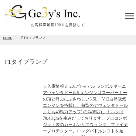
tog
me
お客様満足度100％を目指して
F1タイプランプ
HOME
〉
F1タイプランプ
☆入庫情報☆ 2017年モデル ランボルギーニ
アヴェンタドールS エンジンはスーパーカー
の頂と呼ぶにふさわしい6.5L・V12自然吸気
エンジンを搭載し、前型のアヴェンタドール
よりも40馬力アッフﾟの740馬力、トルクは
70.4Kgmを生みだしております。プロコンポ
ジット製のカーボンリアウィング、ファイヤ
ープロテクター、ロングパドルシフトを始