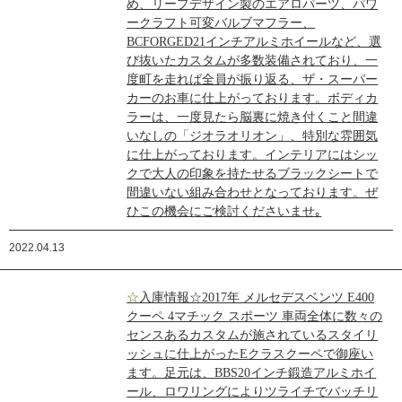
め、リープデザイン製のエアロパーツ、パワ
ークラフト可変バルブマフラー、
BCFORGED21インチアルミホイールなど、選
び抜いたカスタムが多数装備されており、一
度町を走れば全員が振り返る、ザ・スーパー
カーのお車に仕上がっております。ボディカ
ラーは、一度見たら脳裏に焼き付くこと間違
いなしの「ジオラオリオン」、特別な雰囲気
に仕上がっております。インテリアにはシッ
クで大人の印象を持たせるブラックシートで
間違いない組み合わせとなっております。ぜ
ひこの機会にご検討くださいませ｡
2022.04.13
☆入庫情報☆2017年 メルセデスベンツ E400
クーペ 4マチック スポーツ 車両全体に数々の
センスあるカスタムが施されているスタイリ
ッシュに仕上がったEクラスクーペで御座い
ます。足元は、BBS20インチ鍛造アルミホイ
ール、ロワリングによりツライチでバッチリ