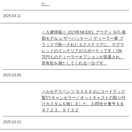
た。
2025.04.11
☆入庫情報☆ 2023年MODEL アウディ SQ5 後
期モデル レザーパッケージ ディーラー車 ブ
ラックで統一されたエクステリアに、マグマ
レッドのインテリアがスポーティです！196
万円ものディーラーオプションが装着され、
所有欲を満たしてくれる一台です。
2025.03.05
メルセデスベンツ Ｇ４００ｄにコードテック
製TVキャンセラー／オットキャストの取り付
けカスタムを致しました。お問合せ番号ＳＢ
９７２３、９７３２
2025.02.01