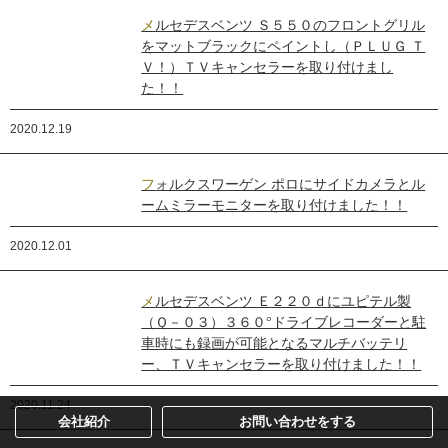
メルセデスベンツ Ｓ５５０のフロントグリル
をマットブラックにペイントし（ＰＬＵＧ Ｔ
Ｖ！）ＴＶキャンセラーを取り付けまし
た！！
2020.12.19
フォルクスワーゲン ポロにサイドカメラとル
ームミラーモニターを取り付けました！！
2020.12.01
メルセデスベンツ Ｅ２２０ｄにユピテル製
（Ｑ－０３）３６０°ドライブレコーダーと駐
車時にも録画が可能となるマルチバッテリ
ー、ＴＶキャンセラーを取り付けました！！
2020.11.24
会社紹介
お問い合わせをする