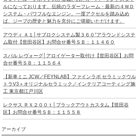
ルになっております。伝統のラダーフレーム・最新の４ＷＤ
システム・パワフルなエンジン。一度アクセルを踏み込め
ば、ジープの歴史と魅力を充分にご堪能いただけます。
アウディ Ａ１│サブロクシステム製３６０°アラウンドシステ
ム取付【世田谷区】お問合せ番号ＳＢ：１１４６０
スバル レヴォーグ│アロイゲーター取付け【世田谷区】お問
合せ番号ＳＢ：１１５６４
【新車ミニ JCW／FEYNLAB】ファインラボ セラミックウル
トラV3＋オリジナルセラミック／インテリアコーティング施
工 東京都江戸川区
レクサス ＲＸ２００ｔ│ブラックアウトカスタム【世田谷
区】お問合せ番号ＳＢ：１１５５８
アーカイブ