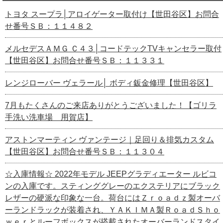
トヨタ スープラ│アロイゲーター取付け【世田谷区】お問合
せ番号ＳＢ：１１４８２
メルセデスＡＭＧ Ｃ４３│コードテックTVキャンセラー取付
【世田谷区】お問合せ番号ＳＢ：１１３３１
レンジローバー ヴェラール│ ボディ鈑金修理【世田谷区】
7月もたくさんのご来店ありがとうございました！【ゴリラ
手洗い洗車場 用賀店】
アストンマーティン ヴァンテージ｜足回り＆排気カスタム
【世田谷区】お問合せ番号ＳＢ：１１３０４
☆入庫情報☆ 2022年モデル JEEPグラディエーター ルビコ
ンの入庫です。スティンググレーのエクステリアにブラック
レザーの硬派な印象な一台。荷台にはＺｒｏａｄｚ製オーバ
ーランドラックが装着され、ＹＡＫＩＭＡ製ＲｏａｄＳｈｏ
ｗｅｒとルーフボックスが搭載されたオーバーランドスタイ