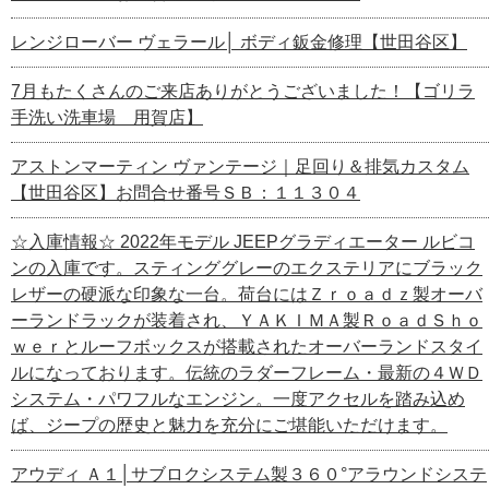
レンジローバー ヴェラール│ ボディ鈑金修理【世田谷区】
7月もたくさんのご来店ありがとうございました！【ゴリラ
手洗い洗車場 用賀店】
アストンマーティン ヴァンテージ｜足回り＆排気カスタム
【世田谷区】お問合せ番号ＳＢ：１１３０４
☆入庫情報☆ 2022年モデル JEEPグラディエーター ルビコ
ンの入庫です。スティンググレーのエクステリアにブラック
レザーの硬派な印象な一台。荷台にはＺｒｏａｄｚ製オーバ
ーランドラックが装着され、ＹＡＫＩＭＡ製ＲｏａｄＳｈｏ
ｗｅｒとルーフボックスが搭載されたオーバーランドスタイ
ルになっております。伝統のラダーフレーム・最新の４ＷＤ
システム・パワフルなエンジン。一度アクセルを踏み込め
ば、ジープの歴史と魅力を充分にご堪能いただけます。
アウディ Ａ１│サブロクシステム製３６０°アラウンドシステ