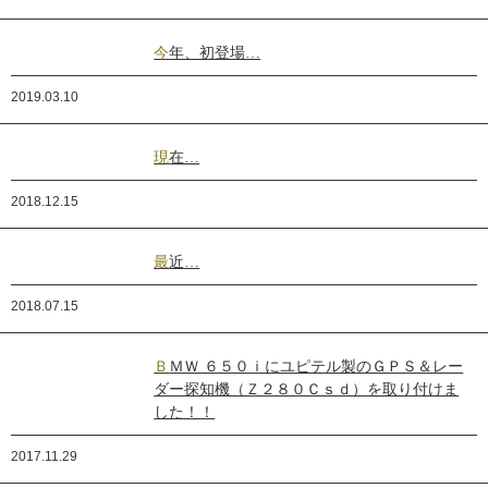
今年、初登場…
2019.03.10
現在…
2018.12.15
最近…
2018.07.15
ＢＭＷ ６５０ｉにユピテル製のＧＰＳ＆レー
ダー探知機（Ｚ２８０Ｃｓｄ）を取り付けま
した！！
2017.11.29