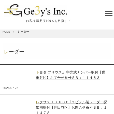
tog
me
お客様満足度100％を目指して
レーダー
HOME
〉
レーダー
トヨタ プリウスα│字光式ナンバー取付【世
田谷区】お問合せ番号ＳＢ：１１４６３
2026.07.25
レクサス ＬＸ６００│ユピテル製レーダー探
知機取付【世田谷区】お問合せ番号ＳＢ：１
１４７８