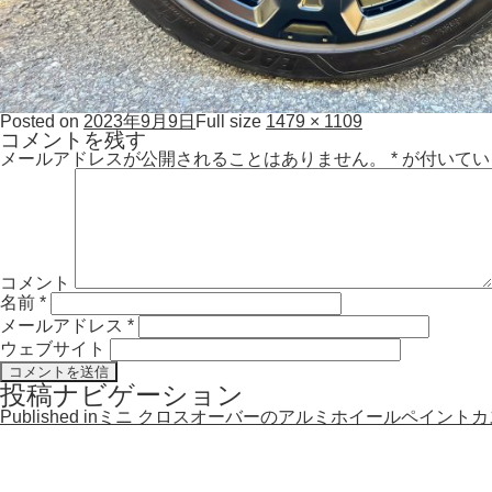
Posted on
2023年9月9日
Full size
1479 × 1109
コメントを残す
メールアドレスが公開されることはありません。
*
が付いてい
コメント
名前
*
メールアドレス
*
ウェブサイト
投稿ナビゲーション
Published in
ミニ クロスオーバーのアルミホイールペイント