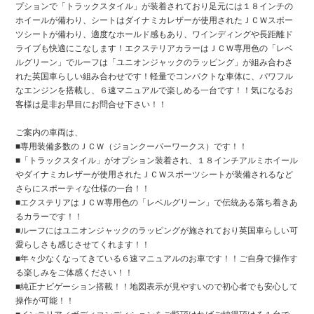
プションで「トラックスタイル」が装着されており足元には１８インチの
ホイールが備わり、シートはダイナミカレザーが使用されたＪＣＷスポー
ツシートが備わり、適度なホールド感もあり、ワインディングや長距離ド
ライブも快適にこなします！エクステリアカラーはＪＣＷ専用色の「レベ
ルグリーン」でルーフは「ユニオンジャックのラッピング」が組み合わさ
れた英国車らしい組み合わせです！軽量でコンパクトな車体に、パワフル
なエンジンを搭載し、６速マニュアルで楽しめる一台です！！気になるお
客様は是非お早目にお問合せ下さい！！
ご案内の車両は、
■専用装備多数のＪＣＷ（ジョンクーパーワークス）です！！
■「トラックスタイル」がオプション装着され、１８インチアルミホイール
やダイナミカレザーが使用されたＪＣＷスポーツシートが装備されるなど
さらにスポーティな仕様の一台！！
■エクステリアはＪＣＷ専用色の「レベルグリーン」で伝統ある落ち着きあ
るカラーです！！
■ルーフにはユニオンジャックのラッピングが施されており英国車らしい可
愛らしさも感じさせてくれます！！
■年々少なくなってきている６速マニュアルのお車です！！ご自身で操作す
る楽しみをご体感ください！！
■純正ナビゲーション搭載！！地図表示が見やすいので初心者でも安心して
操作が可能！！