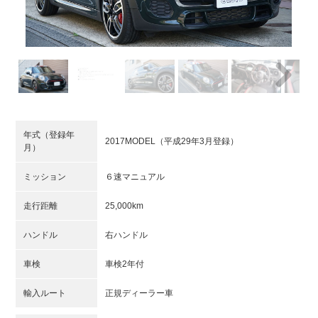
Next
年式（登録年
2017MODEL（平成29年3月登録）
月）
ミッション
６速マニュアル
走行距離
25,000km
ハンドル
右ハンドル
車検
車検2年付
輸入ルート
正規ディーラー車