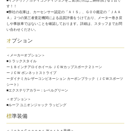
■インテリア／ボディコンディションをご覧頂ければご納得頂ける１台で
す！！
■弊社の在庫は、カーセンサー認定の「ＡＩＳ」、ＧＯＯ鑑定の「ＪＡＡ
Ａ」２つの第三者査定機関による品質評価をうけており、メーター巻き戻
しや事故車ではないことを確認しております。詳細は、スタッフまでお問
い合わせください。
オプション
＜メーカーオプション＞
■トラックスタイル
ー１８インチアロイホイール ＪＣＷカップスポーク２トーン
ーＪＣＷ ボンネットストライプ
ーダイナミカレザーコンビネーション カーボンブラック（ＪＣＷスポーツ
シート）
■エクステリアカラー：レベルグリーン
＜オプション＞
■ルーフ ユニオンジャック ラッピング
標準装備
＜ＪｏｈｎＣｏｏｐｅｒ Ｗｏｒｋｓ装備＞