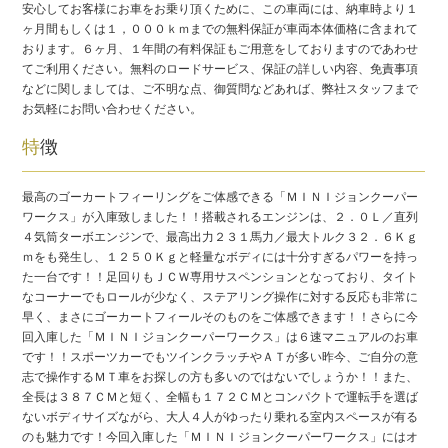
安心してお客様にお車をお乗り頂くために、この車両には、納車時より１
ヶ月間もしくは１，０００ｋｍまでの無料保証が車両本体価格に含まれて
おります。６ヶ月、１年間の有料保証もご用意をしておりますのであわせ
てご利用ください。無料のロードサービス、保証の詳しい内容、免責事項
などに関しましては、ご不明な点、御質問などあれば、弊社スタッフまで
お気軽にお問い合わせください。
特徴
最高のゴーカートフィーリングをご体感できる「ＭＩＮＩジョンクーパー
ワークス」が入庫致しました！！搭載されるエンジンは、２．０Ｌ／直列
４気筒ターボエンジンで、最高出力２３１馬力／最大トルク３２．６Ｋｇ
ｍをも発生し、１２５０Ｋｇと軽量なボディには十分すぎるパワーを持っ
た一台です！！足回りもＪＣＷ専用サスペンションとなっており、タイト
なコーナーでもロールが少なく、ステアリング操作に対する反応も非常に
早く、まさにゴーカートフィールそのものをご体感できます！！さらに今
回入庫した「ＭＩＮＩジョンクーパーワークス」は６速マニュアルのお車
です！！スポーツカーでもツインクラッチやＡＴが多い昨今、ご自分の意
志で操作するＭＴ車をお探しの方も多いのではないでしょうか！！また、
全長は３８７ＣＭと短く、全幅も１７２ＣＭとコンパクトで運転手を選ば
ないボディサイズながら、大人４人がゆったり乗れる室内スペースが有る
のも魅力です！今回入庫した「ＭＩＮＩジョンクーパーワークス」にはオ