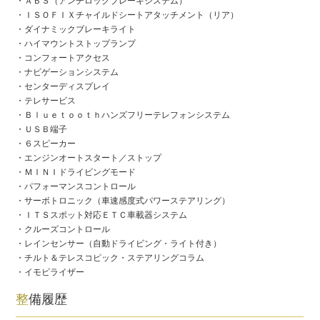
・ＡＢＳ（アンチロックブレーキシステム）
・ＩＳＯＦＩＸチャイルドシートアタッチメント（リア）
・ダイナミックブレーキライト
・ハイマウントストップランプ
・コンフォートアクセス
・ナビゲーションシステム
・センターディスプレイ
・テレサービス
・Ｂｌｕｅｔｏｏｔｈハンズフリーテレフォンシステム
・ＵＳＢ端子
・６スピーカー
・エンジンオートスタート／ストップ
・ＭＩＮＩドライビングモード
・パフォーマンスコントロール
・サーボトロニック（車速感度式パワーステアリング）
・ＩＴＳスポット対応ＥＴＣ車載器システム
・クルーズコントロール
・レインセンサー（自動ドライビング・ライト付き）
・チルト＆テレスコピック・ステアリングコラム
・イモビライザー
整備履歴