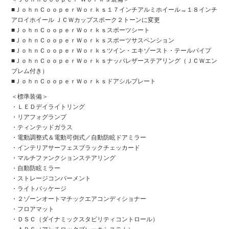
■ＪｏｈｎＣｏｏｐｅｒＷｏｒｋｓ１７インチアルミホイール→１８インチ
アロイホイール ＪＣＷカップスポーク２トーンに変更
■ＪｏｈｎＣｏｏｐｅｒＷｏｒｋｓスポーツシート
■ＪｏｈｎＣｏｏｐｅｒＷｏｒｋｓスポーツサスペンション
■ＪｏｈｎＣｏｏｐｅｒＷｏｒｋｓツイン・エキゾースト・テールパイプ
■ＪｏｈｎＣｏｏｐｅｒＷｏｒｋｓナッパレザーステアリング（ＪＣＷエン
ブレム付き）
■ＪｏｈｎＣｏｏｐｅｒＷｏｒｋｓドアシルプレート
＜標準装備＞
・ＬＥＤデイライトリング
・リアフォグランプ
・ティンテッドガラス
・電動調整式＆電動可倒式／自動防眩ドアミラー
・インテリアサーフェスブラックチェッカード
・マルチファンクションステアリング
・自動防眩ミラー
・ストレージコンパーメント
・ライトパッケージ
・２ゾーンオートマチックエアコンディショナー
・フロアマット
・ＤＳＣ（ダイナミックスタビリティコントロール）