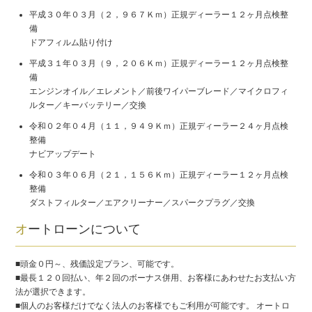
平成３０年０３月（２，９６７Ｋｍ）正規ディーラー１２ヶ月点検整
備
ドアフィルム貼り付け
平成３１年０３月（９，２０６Ｋｍ）正規ディーラー１２ヶ月点検整
備
エンジンオイル／エレメント／前後ワイパーブレード／マイクロフィ
ルター／キーバッテリー／交換
令和０２年０４月（１１，９４９Ｋｍ）正規ディーラー２４ヶ月点検
整備
ナビアップデート
令和０３年０６月（２１，１５６Ｋｍ）正規ディーラー１２ヶ月点検
整備
ダストフィルター／エアクリーナー／スパークプラグ／交換
オートローンについて
■頭金０円～、残価設定プラン、可能です。
■最長１２０回払い、年２回のボーナス併用、お客様にあわせたお支払い方
法が選択できます。
■個人のお客様だけでなく法人のお客様でもご利用が可能です。 オートロ