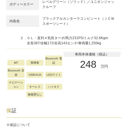
レベルグリーン（ソリッド）／ユニオンジャッ
ボディーカラー
クルーフ
ブラックアルカンターラコンビシート（ＪＣＷ
内装色
スポーツシート）
２．０Ｌ・直列４気筒ターボ/馬力231PS/トルク32.6Kgm
全長387/全幅172/全高143センチ/車両重1,250kg
車両本体価格（税込）
Bluetooth 電
248
MT
禁煙車
話
万円
Bluetooth 音
楽
USB/AUX
LEDライト
ナビゲーシ
ョン
キーレス
ハイオク
修復歴なし
保証
※保証について