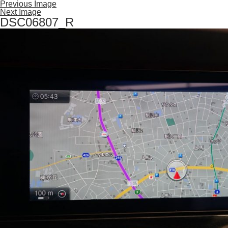
Previous Image
Next Image
DSC06807_R