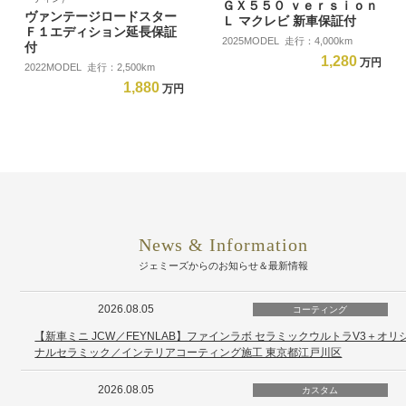
ＧＸ５５０ ｖｅｒｓｉｏｎ
ヴァンテージロードスター
Ｌ マクレビ 新車保証付
Ｆ１エディション延長保証
2025MODEL 走行：4,000km
付
1,280
万円
2022MODEL 走行：2,500km
1,880
万円
News & Information
ジェミーズからのお知らせ＆最新情報
2026.08.05
コーティング
【新車ミニ JCW／FEYNLAB】ファインラボ セラミックウルトラV3＋オリ
ナルセラミック／インテリアコーティング施工 東京都江戸川区
2026.08.05
カスタム