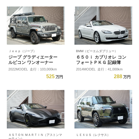
Ｊｅｅｐ（ジープ）
BMW（ビーエムダブリュー）
ジープ グラディエーター
６５０ｉ カブリオレ コン
ルビコン ワンオーナー
フォートＰＫＧ 記録簿
2022MODEL 走行：103,000km
2014MODEL 走行：41,000km
525
288
万円
万円
ＡＳＴＯＮ ＭＡＲＴＩＮ（アストンマ
ＬＥＸＵＳ（レクサス）
ーティン）