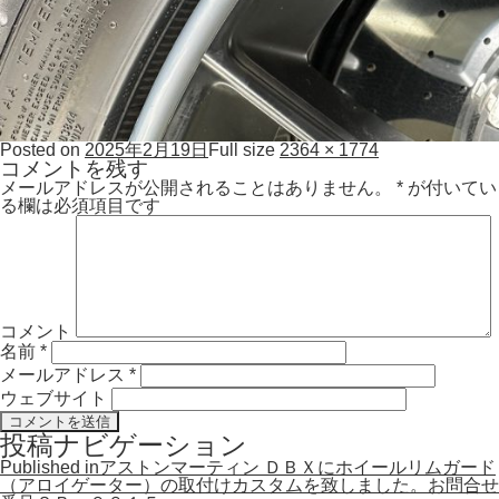
Posted on
2025年2月19日
Full size
2364 × 1774
コメントを残す
メールアドレスが公開されることはありません。
*
が付いてい
る欄は必須項目です
コメント
名前
*
メールアドレス
*
ウェブサイト
投稿ナビゲーション
Published in
アストンマーティン ＤＢＸにホイールリムガード
（アロイゲーター）の取付けカスタムを致しました。お問合せ