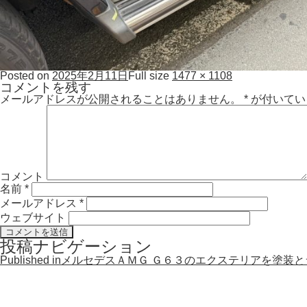
Posted on
2025年2月11日
Full size
1477 × 1108
コメントを残す
メールアドレスが公開されることはありません。
*
が付いてい
コメント
名前
*
メールアドレス
*
ウェブサイト
投稿ナビゲーション
Published in
メルセデスＡＭＧ Ｇ６３のエクステリアを塗装