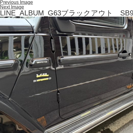
Previous Image
Next Image
LINE_ALBUM_G63ブラックアウト SB97