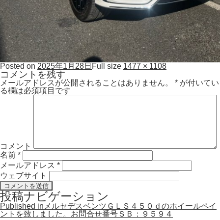
Posted on
2025年1月28日
Full size
1477 × 1108
コメントを残す
メールアドレスが公開されることはありません。
*
が付いてい
る欄は必須項目です
コメント
名前
*
メールアドレス
*
ウェブサイト
投稿ナビゲーション
Published in
メルセデスベンツＧＬＳ４５０ｄのホイールペイ
ントを致しました。お問合せ番号ＳＢ：９５９４