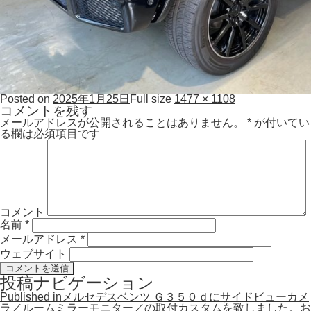
Posted on
2025年1月25日
Full size
1477 × 1108
コメントを残す
メールアドレスが公開されることはありません。
*
が付いてい
る欄は必須項目です
コメント
名前
*
メールアドレス
*
ウェブサイト
投稿ナビゲーション
Published in
メルセデスベンツ Ｇ３５０ｄにサイドビューカメ
ラ／ルームミラーモニター／の取付カスタムを致しました。お