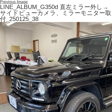
Previous Image
LINE_ALBUM_G350d 直左ミラー外し→
サイドビューカメラ、ミラーモニター取
付_250125_38