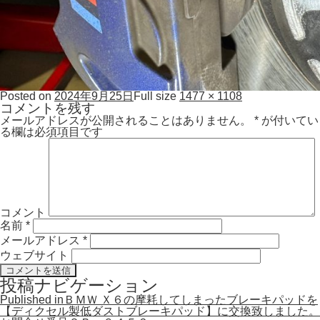
Posted on
2024年9月25日
Full size
1477 × 1108
コメントを残す
メールアドレスが公開されることはありません。
*
が付いてい
る欄は必須項目です
コメント
名前
*
メールアドレス
*
ウェブサイト
投稿ナビゲーション
Published in
ＢＭＷ Ｘ６の摩耗してしまったブレーキパッドを
【ディクセル製低ダストブレーキパッド】に交換致しました。