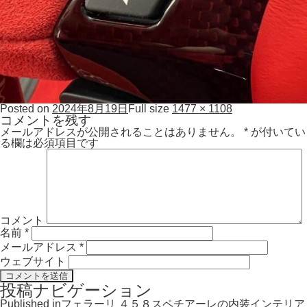
Posted on
2024年8月19日
Full size
1477 × 1108
コメントを残す
メールアドレスが公開されることはありません。
*
が付いてい
る欄は必須項目です
コメント
名前
*
メールアドレス
*
ウェブサイト
投稿ナビゲーション
Published in
フェラーリ ４５８スペチアーレの内装インテリア