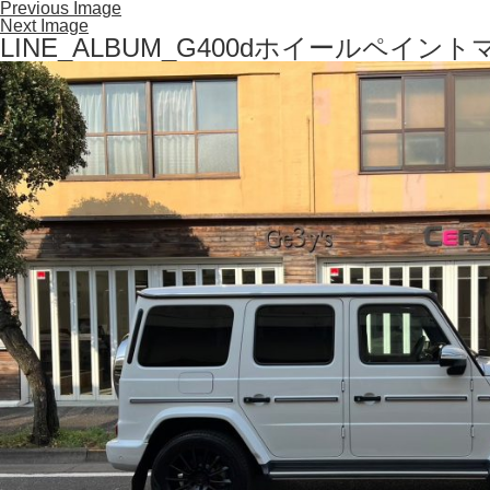
Previous Image
Next Image
LINE_ALBUM_G400dホイールペイント