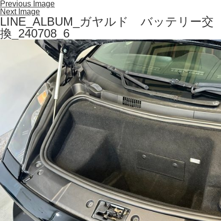
Previous Image
Next Image
LINE_ALBUM_ガヤルド バッテリー交
換_240708_6