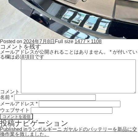
Posted on
2024年7月8日
Full size
1477 × 1108
コメントを残す
メールアドレスが公開されることはありません。
*
が付いてい
る欄は必須項目です
コメント
名前
*
メールアドレス
*
ウェブサイト
投稿ナビゲーション
Published in
ランボルギーニ ガヤルドのバッテリーを新品に交
換作業を致しました。