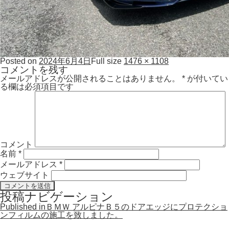
Posted on
2024年6月4日
Full size
1476 × 1108
コメントを残す
メールアドレスが公開されることはありません。
*
が付いてい
る欄は必須項目です
コメント
名前
*
メールアドレス
*
ウェブサイト
投稿ナビゲーション
Published in
ＢＭＷ アルピナＢ５のドアエッジにプロテクショ
ンフィルムの施工を致しました。