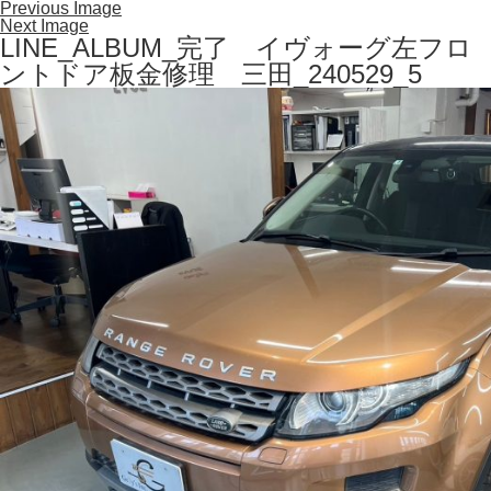
Previous Image
Next Image
LINE_ALBUM_完了 イヴォーグ左フロ
ントドア板金修理 三田_240529_5