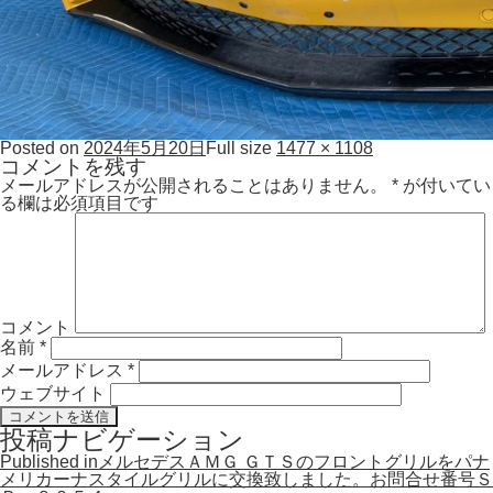
Posted on
2024年5月20日
Full size
1477 × 1108
コメントを残す
メールアドレスが公開されることはありません。
*
が付いてい
る欄は必須項目です
コメント
名前
*
メールアドレス
*
ウェブサイト
投稿ナビゲーション
Published in
メルセデスＡＭＧ ＧＴＳのフロントグリルをパナ
メリカーナスタイルグリルに交換致しました。お問合せ番号Ｓ