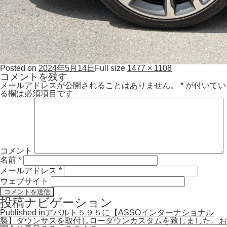
Posted on
2024年5月14日
Full size
1477 × 1108
コメントを残す
メールアドレスが公開されることはありません。
*
が付いてい
る欄は必須項目です
コメント
名前
*
メールアドレス
*
ウェブサイト
投稿ナビゲーション
Published in
アバルト５９５に【ASSOインターナショナル
製】ダウンサスを取付しローダウンカスタムを致しました。お