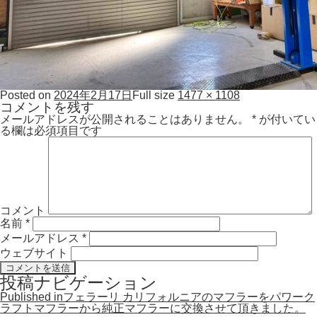
Posted on
2024年2月17日
Full size
1477 × 1108
コメントを残す
メールアドレスが公開されることはありません。
*
が付いてい
る欄は必須項目です
コメント
名前
*
メールアドレス
*
ウェブサイト
投稿ナビゲーション
Published in
フェラーリ カリフォルニアのマフラーをパワーク
ラフトマフラーから純正マフラーに交換させて頂きました。