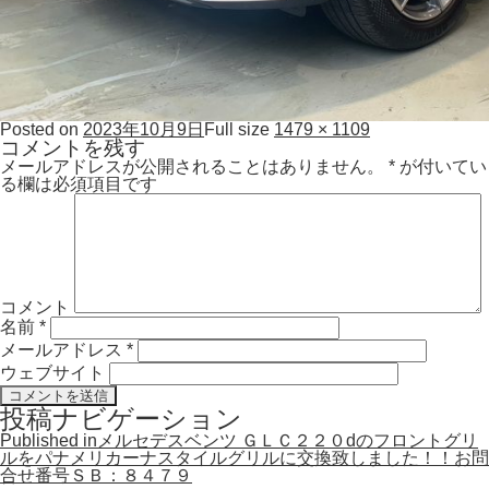
Posted on
2023年10月9日
Full size
1479 × 1109
コメントを残す
メールアドレスが公開されることはありません。
*
が付いてい
る欄は必須項目です
コメント
名前
*
メールアドレス
*
ウェブサイト
投稿ナビゲーション
Published in
メルセデスベンツ ＧＬＣ２２０dのフロントグリ
ルをパナメリカーナスタイルグリルに交換致しました！！お問
合せ番号ＳＢ：８４７９