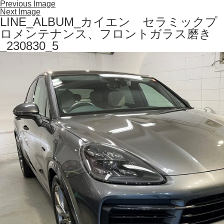
Previous Image
Next Image
LINE_ALBUM_カイエン セラミックプ
ロメンテナンス、フロントガラス磨き
_230830_5