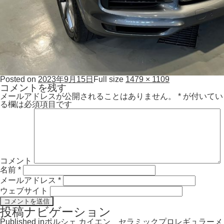
Posted on
2023年9月15日
Full size
1479 × 1109
コメントを残す
メールアドレスが公開されることはありません。
*
が付いてい
る欄は必須項目です
コメント
名前
*
メールアドレス
*
ウェブサイト
投稿ナビゲーション
Published in
ポルシェ カイエン セラミックプロレギュラーメ