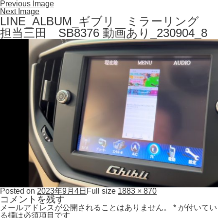
Previous Image
Next Image
LINE_ALBUM_ギブリ ミラーリング
担当三田 SB8376 動画あり_230904_8
Posted on
2023年9月4日
Full size
1883 × 870
コメントを残す
メールアドレスが公開されることはありません。
*
が付いてい
る欄は必須項目です