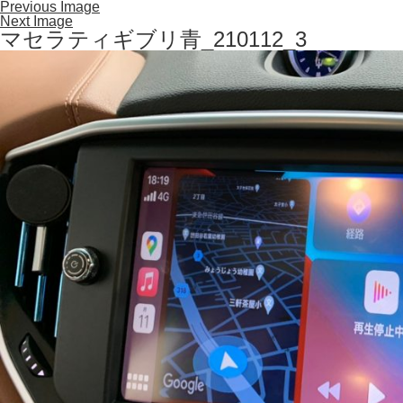
Previous Image
Next Image
マセラティギブリ青_210112_3