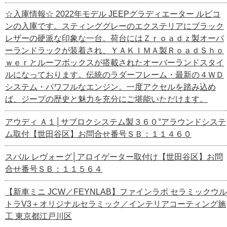
☆入庫情報☆ 2022年モデル JEEPグラディエーター ルビコ
ンの入庫です。スティンググレーのエクステリアにブラック
レザーの硬派な印象な一台。荷台にはＺｒｏａｄｚ製オーバ
ーランドラックが装着され、ＹＡＫＩＭＡ製ＲｏａｄＳｈｏ
ｗｅｒとルーフボックスが搭載されたオーバーランドスタイ
ルになっております。伝統のラダーフレーム・最新の４ＷＤ
システム・パワフルなエンジン。一度アクセルを踏み込め
ば、ジープの歴史と魅力を充分にご堪能いただけます。
アウディ Ａ１│サブロクシステム製３６０°アラウンドシステ
ム取付【世田谷区】お問合せ番号ＳＢ：１１４６０
スバル レヴォーグ│アロイゲーター取付け【世田谷区】お問
合せ番号ＳＢ：１１５６４
【新車ミニ JCW／FEYNLAB】ファインラボ セラミックウル
トラV3＋オリジナルセラミック／インテリアコーティング施
工 東京都江戸川区