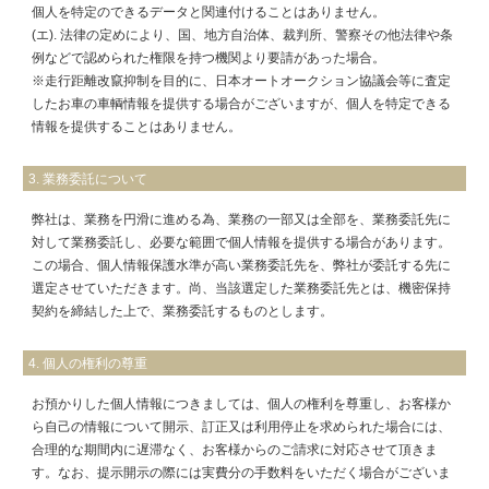
個人を特定のできるデータと関連付けることはありません。
(エ). 法律の定めにより、国、地方自治体、裁判所、警察その他法律や条
例などで認められた権限を持つ機関より要請があった場合。
※走行距離改竄抑制を目的に、日本オートオークション協議会等に査定
したお車の車輌情報を提供する場合がございますが、個人を特定できる
情報を提供することはありません。
3. 業務委託について
弊社は、業務を円滑に進める為、業務の一部又は全部を、業務委託先に
対して業務委託し、必要な範囲で個人情報を提供する場合があります。
この場合、個人情報保護水準が高い業務委託先を、弊社が委託する先に
選定させていただきます。尚、当該選定した業務委託先とは、機密保持
契約を締結した上で、業務委託するものとします。
4. 個人の権利の尊重
お預かりした個人情報につきましては、個人の権利を尊重し、お客様か
ら自己の情報について開示、訂正又は利用停止を求められた場合には、
合理的な期間内に遅滞なく、お客様からのご請求に対応させて頂きま
す。なお、提示開示の際には実費分の手数料をいただく場合がございま