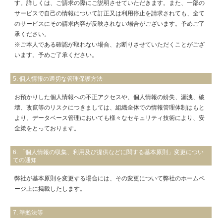
す。詳しくは、ご請求の際にご説明させていただきます。また、一部の
サービスで自己の情報について訂正又は利用停止を請求されても、全て
のサービスにその請求内容が反映されない場合がございます。予めご了
承ください。
※ご本人である確認が取れない場合、お断りさせていただくことがござ
います。予めご了承ください。
5. 個人情報の適切な管理保護方法
お預かりした個人情報への不正アクセスや、個人情報の紛失、漏洩、破
壊、改竄等のリスクにつきましては、組織全体での情報管理体制はもと
より、データベース管理においても様々なセキュリティ技術により、安
全策をとっております。
6. 「個人情報の収集、利用及び提供などに関する基本原則」変更につい
ての通知
弊社が基本原則を変更する場合には、その変更について弊社のホームペ
ージ上に掲載したします。
7. 準拠法等