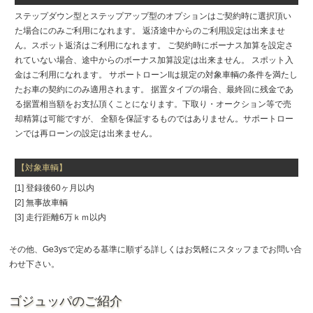
ステップダウン型とステップアップ型のオプションはご契約時に選択頂い
た場合にのみご利用になれます。 返済途中からのご利用設定は出来ませ
ん。スポット返済はご利用になれます。 ご契約時にボーナス加算を設定さ
れていない場合、途中からのボーナス加算設定は出来ません。 スポット入
金はご利用になれます。 サポートローンIIは規定の対象車輌の条件を満たし
たお車の契約にのみ適用されます。 据置タイプの場合、最終回に残金であ
る据置相当額をお支払頂くことになります。下取り・オークション等で売
却精算は可能ですが、 全額を保証するものではありません。サポートロー
ンでは再ローンの設定は出来ません。
【対象車輌】
[1] 登録後60ヶ月以内
[2] 無事故車輌
[3] 走行距離6万ｋｍ以内
その他、Ge3ysで定める基準に順ずる詳しくはお気軽にスタッフまでお問い合
わせ下さい。
ゴジュッパのご紹介