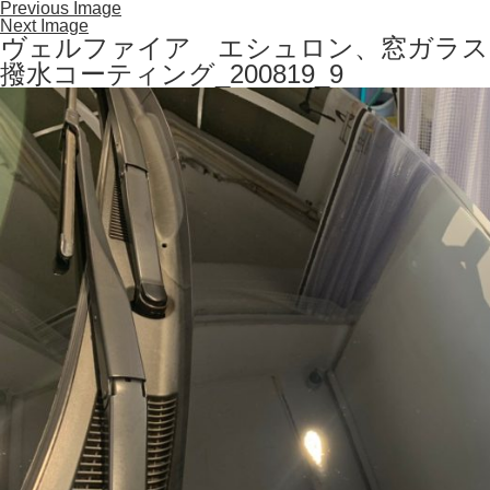
Previous Image
Next Image
ヴェルファイア エシュロン、窓ガラス
撥水コーティング_200819_9