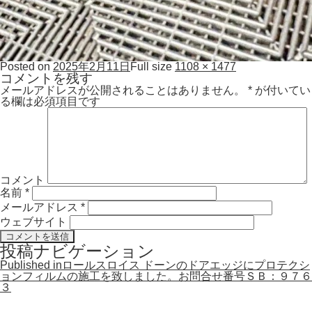
Posted on
2025年2月11日
Full size
1108 × 1477
コメントを残す
メールアドレスが公開されることはありません。
*
が付いてい
る欄は必須項目です
コメント
名前
*
メールアドレス
*
ウェブサイト
投稿ナビゲーション
Published in
ロールスロイス ドーンのドアエッジにプロテクシ
ョンフィルムの施工を致しました。お問合せ番号ＳＢ：９７６
３