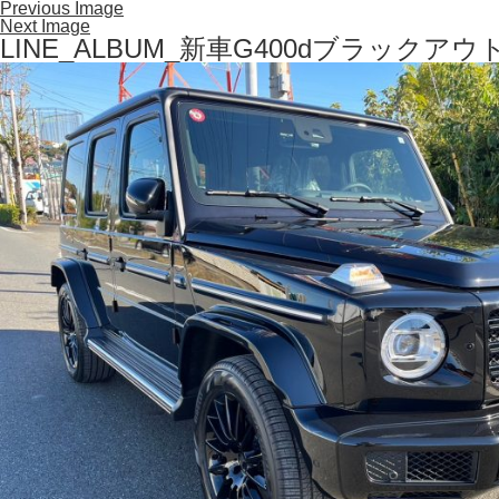
Previous Image
Next Image
LINE_ALBUM_新車G400dブラックア