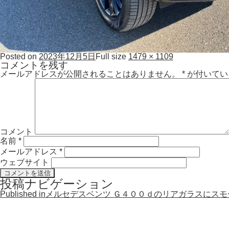
Posted on
2023年12月5日
Full size
1479 × 1109
コメントを残す
メールアドレスが公開されることはありません。
*
が付いてい
コメント
名前
*
メールアドレス
*
ウェブサイト
投稿ナビゲーション
Published in
メルセデスベンツ Ｇ４００ｄのリアガラスにス