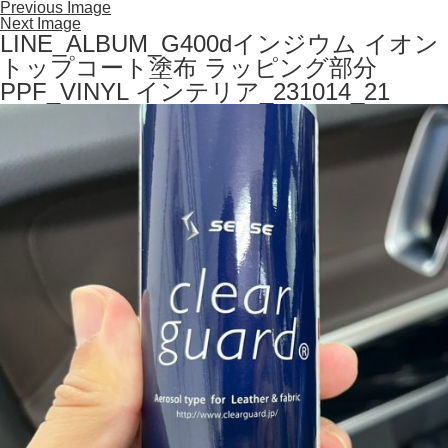
Previous Image
Next Image
LINE_ALBUM_G400dインジウム イオン
トップコート塗布 ラッピング部分
PPF_VINYL インテリア_231014_21