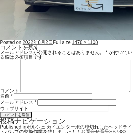
Posted on
2022年8月2日
Full size
1478 × 1108
コメントを残す
メールアドレスが公開されることはありません。
*
が付いてい
る欄は必須項目です
コメント
名前
*
メールアドレス
*
ウェブサイト
投稿ナビゲーション
Published in
ポルシェ カイエンターボの球切れしたヘッドライ
トバルブの交換作業を致しました！！お問合せ番号SB7383