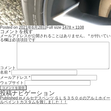
Posted on
2021年6月28日
Full size
1478 × 1108
コメントを残す
メールアドレスが公開されることはありません。
*
が付いてい
る欄は必須項目です
コメント
名前
*
メールアドレス
*
ウェブサイト
投稿ナビゲーション
Published in
メルセデスベンツ ＧＬＳ３５０ｄのアルミホイー
ルペイントカスタムを致しました！！