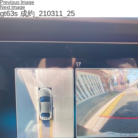
Previous Image
Next Image
gt63s 成約_210311_25